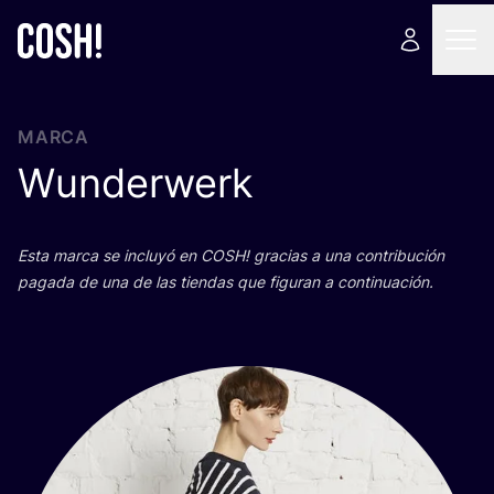
MARCA
Wunderwerk
Esta mar­ca se inclu­yó en
COSH
! gra­cias a una con­tri­bu­ción
paga­da de una de las tien­das que figu­ran a continuación.