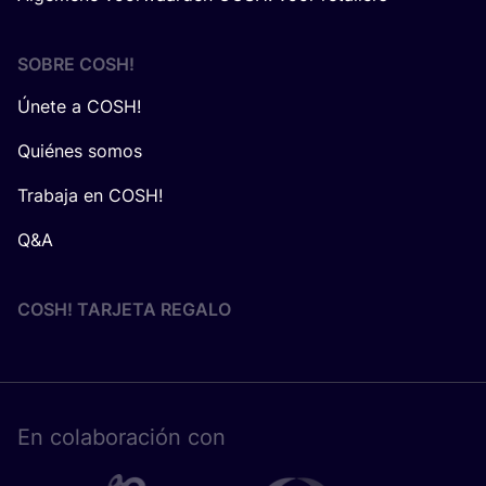
SOBRE
COSH
!
Únete a COSH!
Quiénes somos
Trabaja en COSH!
Q&A
COSH! TARJETA REGALO
En cola­bo­ra­ción con