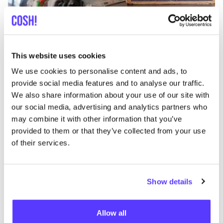
Añade a la ruta
Visita sitio web
This website uses cookies
List
Map
We use cookies to personalise content and ads, to
provide social media features and to analyse our traffic.
We also share information about your use of our site with
our social media, advertising and analytics partners who
may combine it with other information that you’ve
provided to them or that they’ve collected from your use
of their services.
Show details
Otras marcas
Allow all
Favo