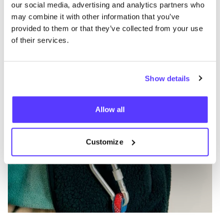
our social media, advertising and analytics partners who
Favo
may combine it with other information that you’ve
Element
C
provided to them or that they’ve collected from your use
of their services.
Ropa
Mochilas
1+
Z
Show details
Allow all
Customize