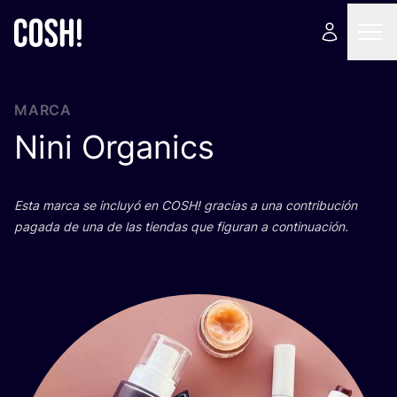
MARCA
Nini Organics
Esta mar­ca se inclu­yó en
COSH
! gra­cias a una con­tri­bu­ción
paga­da de una de las tien­das que figu­ran a continuación.