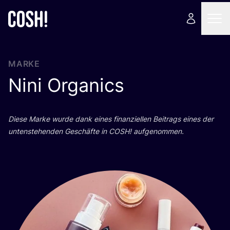
MARKE
Nini Organics
Die­se Mar­ke wur­de dank eines finan­zi­el­len Bei­trags eines der
unten­ste­hen­den Geschäf­te in
COSH
! aufgenommen.