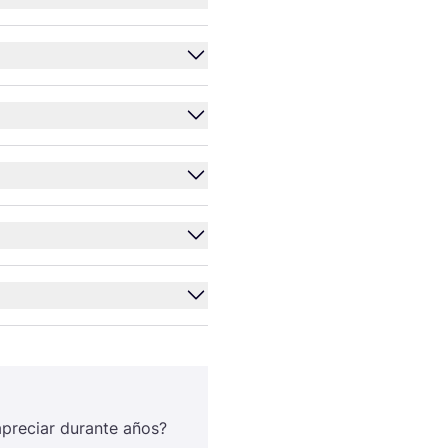
apre­ciar duran­te años?