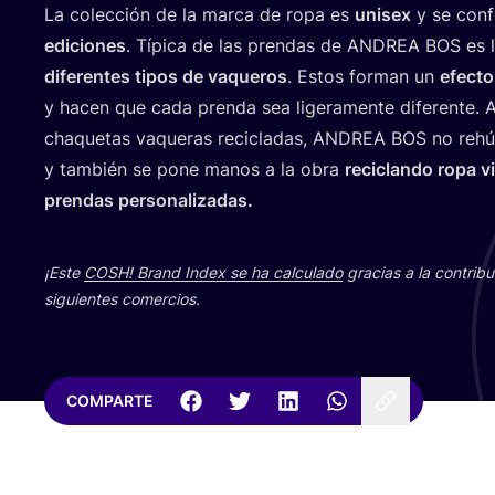
La colec­ción de la mar­ca de ropa es
uni­sex
y se con­f
edi­cio­nes
. Típi­ca de las pren­das de
ANDREA
BOS
es 
dife­ren­tes tipos de vaque­ros
. Estos for­man un
efec­t
y hacen que cada pren­da sea lige­ra­men­te dife­ren­te. 
cha­que­tas vaque­ras reci­cla­das,
ANDREA
BOS
no rehú­
y tam­bién se pone manos a la obra
reci­clan­do ropa vi
pren­das personalizadas.
¡Este
COSH
! Brand Index se ha cal­cu­la­do
gra­cias a la con­tri­b
siguien­tes comercios.
COMPARTE