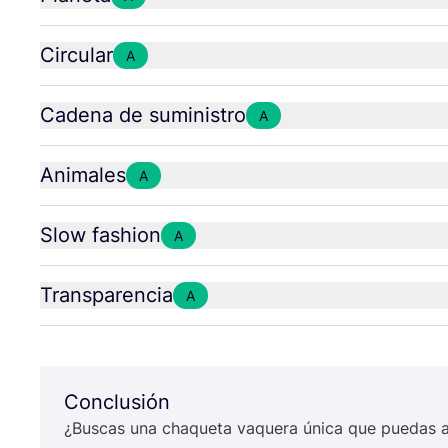
Circular
A
Cadena de suministro
A
Animales
A
Slow fashion
A
Transparencia
A
Conclusión
¿Bus­cas una cha­que­ta vaque­ra úni­ca que pue­das 