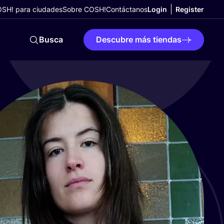
SH! para ciudades
Sobre COSH!
Contáctanos
Login
Register
Busca
Descubre más tiendas