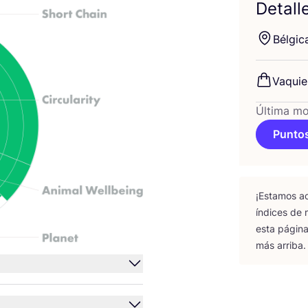
Detall
Bél­gi­c
Vaquie
Última mo
Puntos
¡Esta­mos ac
índi­ces de
esta pági­na
más arriba.