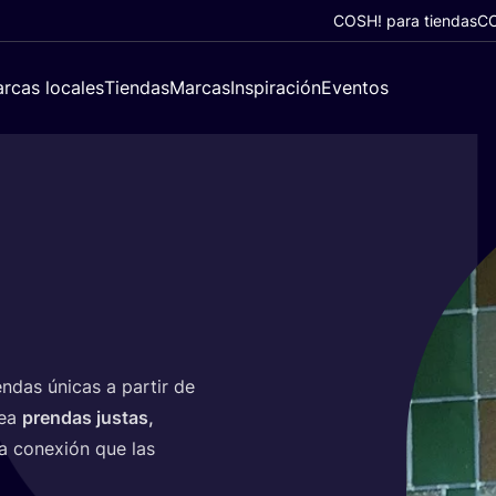
COSH! para tiendas
CO
rcas locales
Tiendas
Marcas
Inspiración
Eventos
­das úni­cas a par­tir de
rea
pren­das jus­tas,
 la cone­xión que las