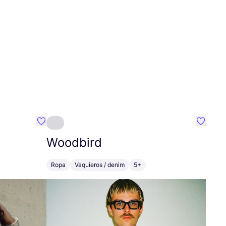
Favoritos {nombre}
Favorit
Woodbird
Ropa
Vaquieros / denim
5+