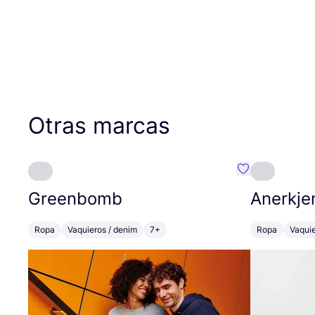
Otras marcas
Favoritos {no
Greenbomb
Anerkje
Ropa
Vaquieros / denim
7+
Ropa
Vaquie