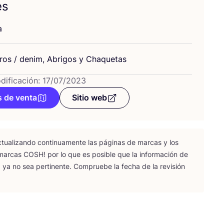
es
a
­ros / denim, Abri­gos y Chaquetas
dificación: 17/07/2023
 de venta
Sitio web
tua­li­zan­do con­ti­nua­men­te las pági­nas de mar­cas y los
 mar­cas
COSH
! por lo que es posi­ble que la infor­ma­ción de
 ya no sea per­ti­nen­te. Com­prue­be la fecha de la revi­sión