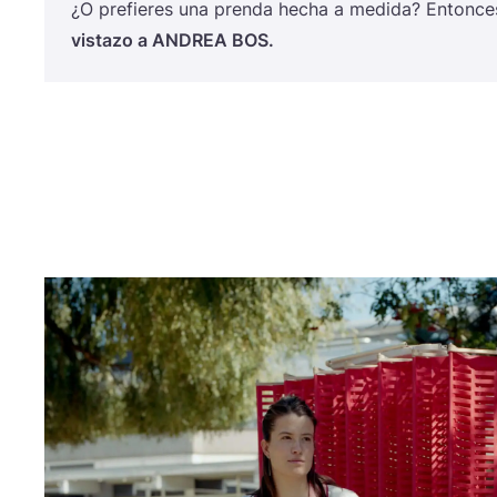
¿O pre­fie­res una pren­da hecha a medi­da? Enton­c
vis­ta­zo a
ANDREA
BOS
.