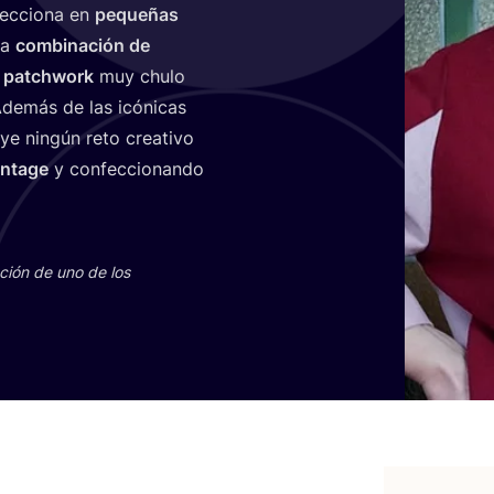
ec­cio­na en
peque­ñas
la
com­bi­na­ción de
o patch­work
muy chu­lo
Ade­más de las icó­ni­cas
ye nin­gún reto crea­ti­vo
n­ta­ge
y con­fec­cio­nan­do
u­ción de uno de los