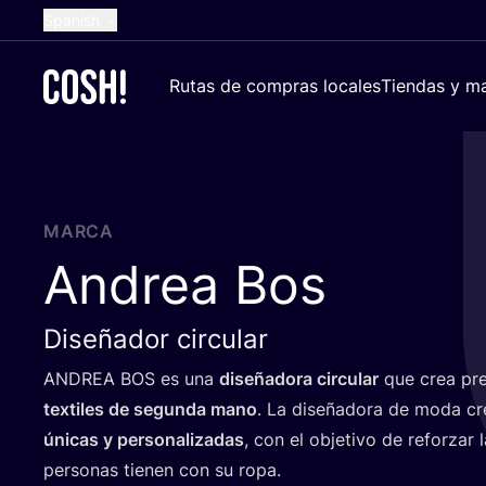
Spanish
English
Rutas de compras locales
Tiendas y ma
Dutch
French
German
Croatian
MARCA
Andrea Bos
Diseñador circular
ANDREA
BOS
es una
dise­ña­do­ra cir­cu­lar
que crea pren
tex­ti­les de segun­da mano
. La dise­ña­do­ra de moda c
úni­cas y per­so­na­li­za­das
, con el obje­ti­vo de refor­zar
per­so­nas tie­nen con su ropa.