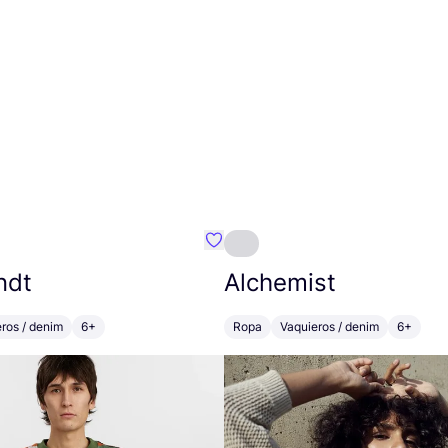
mbre}
Favoritos {nombre}
ndt
Alchemist
ros / denim
6+
Ropa
Vaquieros / denim
6+