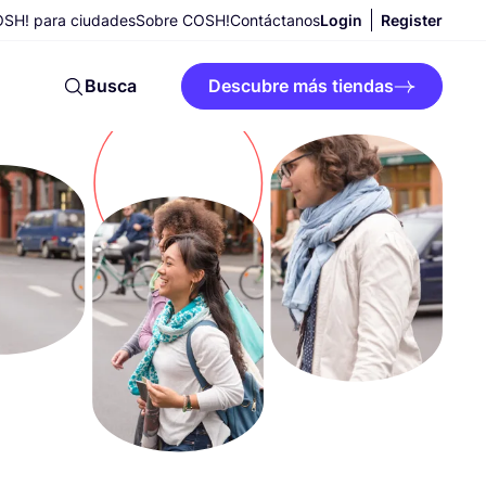
SH! para ciudades
Sobre COSH!
Contáctanos
Login
Register
Busca
Descubre más tiendas