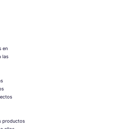
s en
a las
as
os
ec­tos
s pro­duc­tos