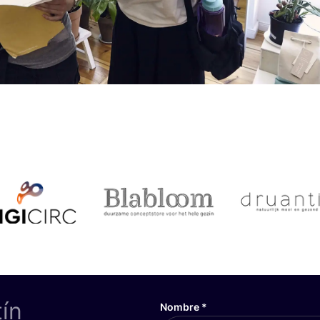
tín
Nombre
*