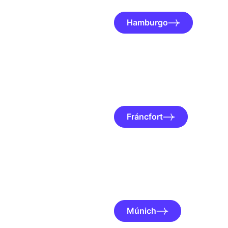
Hamburgo
Fráncfort
Múnich