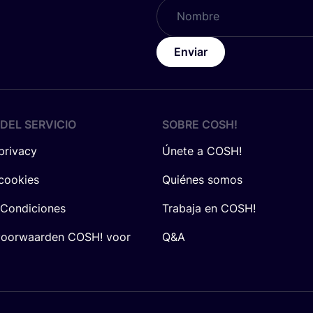
Enviar
DEL SERVICIO
SOBRE
COSH
!
 privacy
Únete a COSH!
 cookies
Quiénes somos
 Condiciones
Trabaja en COSH!
voorwaarden COSH! voor
Q&A