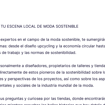
TU
ESCE­NA
LOCAL
DE
MODA
SOS­TE­NI­BLE
exper­tos en el cam­po de la moda sos­te­ni­ble, te sumer­gi­rá
mas: des­de el dise­ño upcy­cling y la eco­no­mía cir­cu­lar has­t
s de tra­ba­jo y las nor­mas de sos­te­ni­bi­li­dad.
o­nal­men­te a dise­ña­do­res, pro­pie­ta­rios de talle­res y tien­d
rec­ta­men­te de estos pio­ne­ros de la sos­te­ni­bi­li­dad sobre l
tes y pers­pec­ti­vas de los pro­yec­tos, así como sobre los asp
­ta­les y socia­les de la indus­tria mun­dial de la moda.
s pre­gun­tas y curio­sea por las tien­das, don­de encon­tra­rá