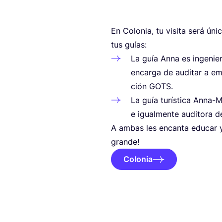
En Colo­nia, tu visi­ta será úni
tus guías:
La guía Anna es inge­nie­ra
encar­ga de audi­tar a emp
ción
GOTS
.
La guía turís­ti­ca Anna-M
e igual­men­te audi­to­ra d
A ambas les encan­ta edu­car y 
grande!
Colonia