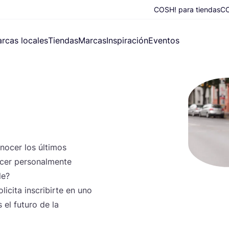
COSH! para tiendas
CO
rcas locales
Tiendas
Marcas
Inspiración
Eventos
no­cer los últi­mos
er per­so­nal­men­te
le?
­ci­ta ins­cri­bir­te en uno
 el futu­ro de la