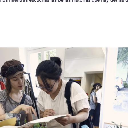
na­rios mien­tras escu­chas las bellas his­to­rias que hay detrás d