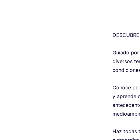
DES­CU­BRE
Guia­do por 
diver­sos te
con­di­cio­ne
Cono­ce per­s
y apren­de di
ante­ce­den­
medioam­bien
Haz todas tu