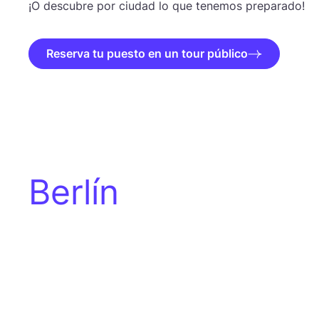
¡O des­cu­bre por ciu­dad lo que tene­mos preparado!
Reserva tu puesto en un tour público
Berlín