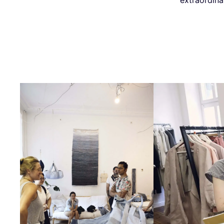
extra­or­di­