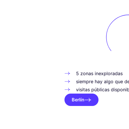
5
zonas inexploradas
siem­pre hay algo que des
visi­tas públi­cas dis­po­n
Berlín