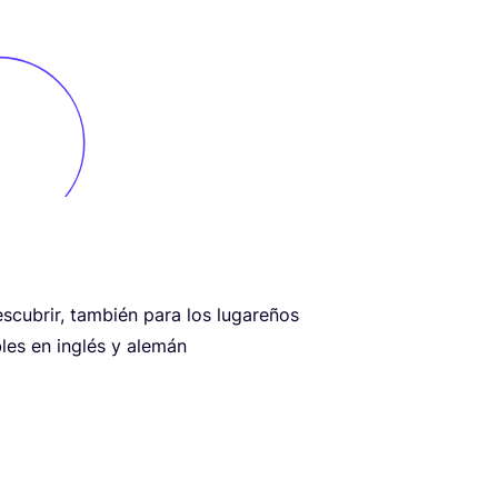
­cu­brir, tam­bién para los lugareños
i­bles en inglés y alemán