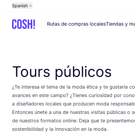
Spanish
English
Rutas de compras locales
Tiendas y ma
Dutch
French
German
Croatian
Tours públicos
¿Te intere­sa el tema de la moda éti­ca y te gus­ta­ría co
avan­ces en este cam­po? ¿Tie­nes curio­si­dad por cono­c
a dise­ña­do­res loca­les que pro­du­cen moda responsab
Enton­ces úne­te a una de nues­tras visi­tas públi­cas o soli
de nues­tros for­ma­tos onli­ne: Deja que te pre­sen­te­mos
sos­te­ni­bi­li­dad y la inno­va­ción en la moda.