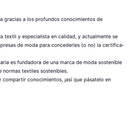
­ca gra­cias a los pro­fun­dos cono­ci­mien­tos de
 tex­til y espe­cia­lis­ta en cali­dad, y actual­men­te se
re­sas de moda para con­ce­der­les (o no) la cer­ti­fi­ca­
aria es fun­da­do­ra de una mar­ca de moda sos­te­ni­ble
e nor­mas tex­ti­les sostenibles.
com­par­tir cono­ci­mien­tos, ¡así que pása­te­lo en