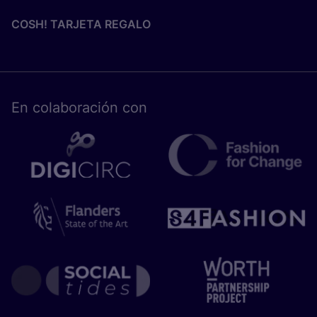
COSH! TARJETA REGALO
En cola­bo­ra­ción con