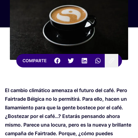
COMPARTE
El cam­bio cli­má­ti­co ame­na­za el futu­ro del café. Pero
Fair­tra­de Bél­gi­ca no lo per­mi­ti­rá. Para ello, hacen un
lla­ma­mien­to para que la gen­te bos­te­ce por el café.
¿Bos­te­zar por el café…? Esta­rás pen­san­do aho­ra
mis­mo. Pare­ce una locu­ra, pero es la nue­va y bri­llan­te
cam­pa­ña de Fair­tra­de. Por­que, ¿cómo pue­des