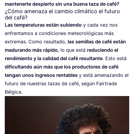
man­te­ner­te des­pier­to sin una bue­na taza de café?
¿Cómo amenaza el cambio climático el futuro
del café?
Las tem­pe­ra­tu­ras están subien­do
y cada vez nos
enfren­ta­mos a con­di­cio­nes meteo­ro­ló­gi­cas más
extre­mas. Como resul­ta­do,
las semi­llas de café están
madu­ran­do más rápi­do
, lo que está
redu­cien­do el
ren­di­mien­to y la cali­dad del café resul­tan­te
. Esto está
difi­cul­tan­do aún más que los pro­duc­to­res de café
ten­gan unos ingre­sos ren­ta­bles
y está ame­na­zan­do el
futu­ro de nues­tras tazas de café, según Fair­tra­de
Bélgica.