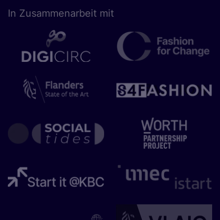
In Zusam­men­ar­beit mit