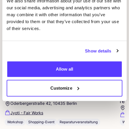
We also share information about your use of our site with
our social media, advertising and analytics partners who
Andere Veranstaltungen
may combine it with other information that you’ve
provided to them or that they’ve collected from your use
of their services.
Show details
Allow all
09 AUG
23
Customize
Workshop: Sticken für Anfänger*innen
Wor
rep
Oderbergerstraße 42, 10435 Berlin
O
Jyoti - Fair Works
J
Workshop
Shopping-Event
Reparaturveranstaltung
Wor