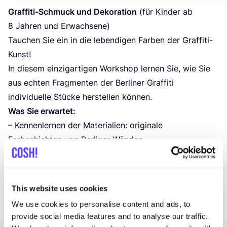
Graf­fi­ti-Schmuck und Deko­ra­ti­on
(für Kin­der ab
8
Jah­ren und Erwachsene)
Tau­chen Sie ein in die leben­di­gen Far­ben der Graffiti-
Kunst!
In die­sem ein­zig­ar­ti­gen Work­shop ler­nen Sie, wie Sie
aus ech­ten Frag­men­ten der Ber­li­ner Graf­fi­ti
indi­vi­du­el­le Stü­cke her­stel­len können.
Was Sie erwartet:
– Ken­nen­ler­nen der Mate­ria­li­en: ori­gi­na­le
Farb­schich­ten von Ber­li­ner Wänden
– Ein­fa­che Goldschmiedetechniken
Datum und Uhr­zeit:
24
. Janu­ar
2026
|
11
:
00
–
14
:
00
Uhr
This website uses cookies
Preis
:
5
€
We use cookies to personalise content and ads, to
provide social media features and to analyse our traffic.