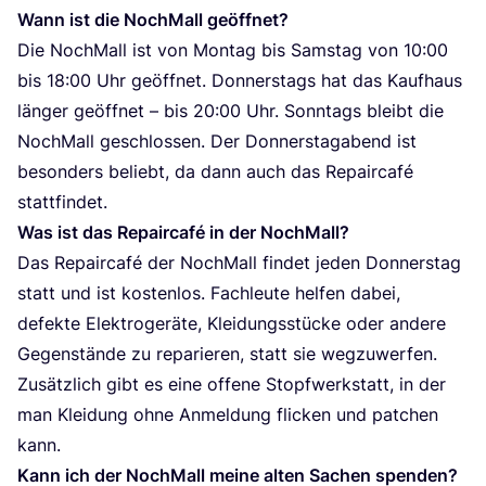
Wann ist die Noch­Mall geöffnet?
Die Noch­Mall ist von Mon­tag bis Sams­tag von
10
:
00
bis
18
:
00
Uhr geöff­net. Don­ners­tags hat das Kauf­haus
län­ger geöff­net – bis
20
:
00
Uhr. Sonn­tags bleibt die
Noch­Mall geschlos­sen. Der Don­ners­tag­abend ist
beson­ders beliebt, da dann auch das Repair­ca­fé
stattfindet.
Was ist das Repair­ca­fé in der NochMall?
Das Repair­ca­fé der Noch­Mall fin­det jeden Don­ners­tag
statt und ist kos­ten­los. Fach­leu­te hel­fen dabei,
defek­te Elek­tro­ge­rä­te, Klei­dungs­stü­cke oder ande­re
Gegen­stän­de zu repa­rie­ren, statt sie weg­zu­wer­fen.
Zusätz­lich gibt es eine offe­ne Stopf­werk­statt, in der
man Klei­dung ohne Anmel­dung fli­cken und patchen
kann.
Kann ich der Noch­Mall mei­ne alten Sachen spenden?