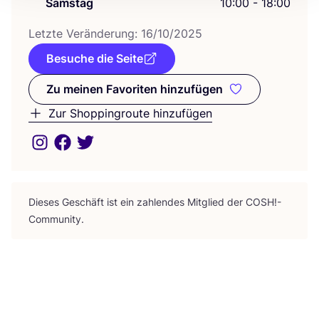
Samstag
10:00 - 18:00
Letz­te Ver­än­de­rung:
16
/
10
/
2025
Besuche die Seite
Zu meinen Favoriten hinzufügen
Zu meinen Favoriten hinzufüge
Zur Shoppingroute hinzufügen
Die­ses Geschäft ist ein zah­len­des Mit­glied der
COSH
!-
Community.