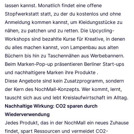
las­sen kannst. Monat­lich fin­det eine offe­ne
Stopf­werk­statt statt, zu der du kos­ten­los und ohne
Anmel­dung kom­men kannst, um Klei­dungs­stü­cke zu
nähen, zu patchen und zu ret­ten. Die Upcy­cling-
Work­shops sind bezahl­te Kur­se für Krea­ti­ve, in denen
du alles machen kannst, von Lam­pen­bau aus alten
Büchern bis hin zu Taschen­nä­hen aus Wer­be­ban­nern.
Beim Mar­ken-Pop-up prä­sen­tie­ren Ber­li­ner Start-ups
und nach­hal­ti­ge­re Mar­ken ihre Produkte .
Die­se Ange­bo­te sind kein Zusatz­pro­gramm, son­dern
der Kern des Noch­Mall-Kon­zepts. Wer kommt, lernt,
tauscht sich aus und lebt Kreis­lauf­wirt­schaft im Alltag.
Nach­hal­ti­ge Wir­kung:
CO
2
spa­ren durch
Wiederverwendung
Jedes Pro­dukt, das in der Noch­Mall ein neu­es Zuhau­se
fin­det, spart Res­sour­cen und ver­mei­det CO
2
-