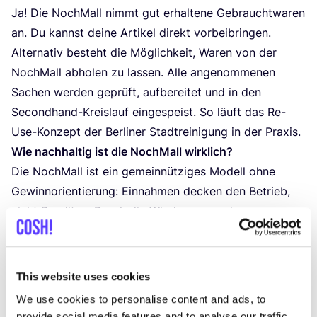
Ja! Die Noch­Mall nimmt gut erhal­te­ne Gebraucht­wa­ren
an. Du kannst dei­ne Arti­kel direkt vor­bei­brin­gen.
Alter­na­tiv besteht die Mög­lich­keit, Waren von der
Noch­Mall abho­len zu las­sen. Alle ange­nom­me­nen
Sachen wer­den geprüft, auf­be­rei­tet und in den
Second­hand-Kreis­lauf ein­ge­speist. So läuft das Re-
Use-Kon­zept der Ber­li­ner Stadt­rei­ni­gung in der Praxis.
Wie nach­hal­tig ist die Noch­Mall wirklich?
Die Noch­Mall ist ein gemein­nüt­zi­ges Modell ohne
Gewinn­ori­en­tie­rung: Ein­nah­men decken den Betrieb,
nicht Ren­di­ten. Durch die Wie­der­ver­wen­dung von
Gebraucht­wa­ren kön­nen laut eige­nen Schät­zun­gen bis
zu
4
.
000
Ton­nen
CO
2
pro Jahr ver­mie­den wer­den. Als
BSR-Toch­ter ist die Noch­Mall fest in die Ber­li­ner
This website uses cookies
Abfall­ver­mei­dungs­stra­te­gie ein­ge­bet­tet und trägt
We use cookies to personalise content and ads, to
aktiv zur Zero-Was­te-Visi­on der Stadt bei.
provide social media features and to analyse our traffic.