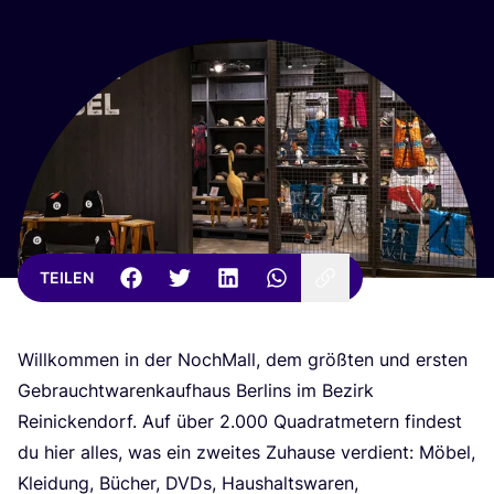
TEILEN
Will­kom­men in der Noch­Mall, dem größ­ten und ers­ten
Gebraucht­wa­ren­kauf­haus Ber­lins im Bezirk
Rei­ni­cken­dorf. Auf über
2
.
000
Qua­drat­me­tern fin­dest
du hier alles, was ein zwei­tes Zuhau­se ver­dient: Möbel,
Klei­dung, Bücher, DVDs, Haus­halts­wa­ren,