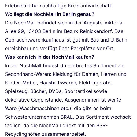
Erleb­nis­ort für nach­hal­ti­ge Kreislaufwirtschaft.
Wo liegt die Noch­Mall in Ber­lin genau?
Die Noch­Mall befin­det sich in der Augus­te-Vik­to­ria-
Allee
99
,
13403
Ber­lin im Bezirk Rei­ni­cken­dorf. Das
Gebraucht­wa­ren­kauf­haus ist gut mit Bus und U‑Bahn
erreich­bar und ver­fügt über Park­plät­ze vor Ort.
Was kann ich in der Noch­Mall kaufen?
In der Noch­Mall fin­dest du ein brei­tes Sor­ti­ment an
Second­hand-Waren: Klei­dung für Damen, Her­ren und
Kin­der, Möbel, Haus­halts­wa­ren, Elek­tro­ge­rä­te,
Spiel­zeug, Bücher, DVDs, Sport­ar­ti­kel sowie
deko­ra­ti­ve Gegen­stän­de. Aus­ge­nom­men ist wei­ße
Ware (Wasch­ma­schi­nen etc.); die gibt es beim
Schwes­ter­un­ter­neh­men
BRAL
. Das Sor­ti­ment wech­selt
täg­lich, da die Noch­Mall direkt mit den BSR-
Recy­cling­hö­fen zusammenarbeitet.