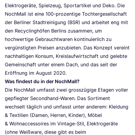
Elek­tro­ge­rä­te, Spiel­zeug, Sport­ar­ti­kel und Deko. Die
Noch­Mall ist eine
100
-pro­zen­ti­ge Toch­ter­ge­sell­schaft
der Ber­li­ner Stadt­rei­ni­gung (
BSR
) und arbei­tet eng mit
den Recy­cling­hö­fen Ber­lins zusam­men, um
hoch­wer­ti­ge Gebraucht­wa­ren kon­ti­nu­ier­lich zu
ver­güns­tig­ten Prei­sen anzu­bie­ten. Das Kon­zept ver­eint
nach­hal­ti­gen Kon­sum, Kreis­lauf­wirt­schaft und geleb­te
Gemein­schaft unter einem Dach, und das seit der
Eröff­nung im August
2020
.
Was fin­dest du in der NochMall?
Die Noch­Mall umfasst zwei gross­zü­gi­ge Eta­gen vol­ler
gepfleg­ter Second­hand-Waren. Das Sor­ti­ment
wech­selt täg­lich und umfasst unter ande­rem: Klei­dung
&
Tex­ti­li­en (Damen, Her­ren, Kin­der), Möbel
&
Wohn­ac­ces­soires im Vin­ta­ge-Stil, Elek­tro­ge­rä­te
(ohne Weiß­wa­re, die­se gibt es beim