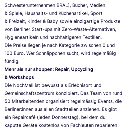
Schwes­ter­un­ter­neh­men
BRAL
), Bücher, Medi­en
&
Spie­le, Haus­halts- und Küchen­ar­ti­kel, Sport
&
Frei­zeit, Kin­der
&
Baby sowie ein­zig­ar­ti­ge Pro­duk­te
von Ber­li­ner Start-ups mit Zero-Was­te-Alter­na­ti­ven,
Hygie­ne­ar­ti­keln und nach­hal­ti­ge­ren Textilien.
Die Prei­se lie­gen je nach Kate­go­rie zwi­schen
0
und
100
Euro. Wer Schnäpp­chen sucht, wird regel­mä­ßig
fündig.
Mehr als nur shop­pen: Repair, Upcy­cling
&
Workshops
Die Noch­Mall ist bewusst als Erleb­nis­ort und
Gemein­schafts­zen­trum kon­zi­piert. Das Team von rund
50
Mit­ar­bei­ten­den orga­ni­siert regel­mäs­sig Events, die
Berliner:innen aus allen Stadt­tei­len anzie­hen. Es gibt
ein Repair­ca­fé (jeden Don­ners­tag), bei dem du
kaput­te Gerä­te kos­ten­los von Fach­leu­ten repa­rie­ren