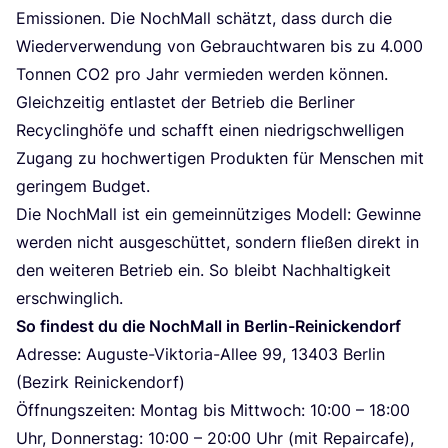
Emis­sio­nen. Die Noch­Mall schätzt, dass durch die
Wie­der­ver­wen­dung von Gebraucht­wa­ren bis zu
4
.
000
Ton­nen
CO
2
pro Jahr ver­mie­den wer­den kön­nen.
Gleich­zei­tig ent­las­tet der Betrieb die Ber­li­ner
Recy­cling­hö­fe und schafft einen nied­rig­schwel­li­gen
Zugang zu hoch­wer­ti­gen Pro­duk­ten für Men­schen mit
gerin­gem Budget.
Die Noch­Mall ist ein gemein­nüt­zi­ges Modell: Gewin­ne
wer­den nicht aus­ge­schüt­tet, son­dern flie­ßen direkt in
den wei­te­ren Betrieb ein. So bleibt Nach­hal­tig­keit
erschwinglich.
So fin­dest du die Noch­Mall in Berlin-Reinickendorf
Adres­se: Augus­te-Vik­to­ria-Allee
99
,
13403
Ber­lin
(Bezirk Reinickendorf)
Öff­nungs­zei­ten: Mon­tag bis Mitt­woch:
10
:
00
–
18
:
00
Uhr, Don­ners­tag:
10
:
00
–
20
:
00
Uhr (mit Repair­ca­fe),