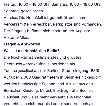
Frei­tag:
10
:
00
–
18
:
00
Uhr, Sams­tag:
10
:
00
–
18
:
00
Uhr,
Sonn­tag: geschlossen
Anrei­se: Die Noch­Mall ist gut mit öffent­li­chen
Ver­kehrs­mit­teln erreich­bar. Park­plät­ze sind vor­han­den.
Der Ein­gang befin­det sich direkt an der Auguste-
Viktoria-Allee.
Fra­gen
&
Antworten
Was ist die Noch­Mall in Berlin?
Die Noch­Mall ist Ber­lins ers­tes und größ­tes
Gebraucht­wa­ren­kauf­haus, betrie­ben als
Toch­ter­ge­sell­schaft der Ber­li­ner Stadt­rei­ni­gung (
BSR
).
Auf über
2
.
000
Qua­drat­me­tern in Ber­lin-Rei­ni­cken­dorf
wer­den hoch­wer­ti­ge Second­hand-Arti­kel aus den
Berei­chen Klei­dung, Möbel, Elek­tro­ge­rä­te, Bücher,
Haus­halt und vie­les mehr ver­kauft. Die Noch­Mall
ver­steht sich nicht nur als Laden, son­dern auch als