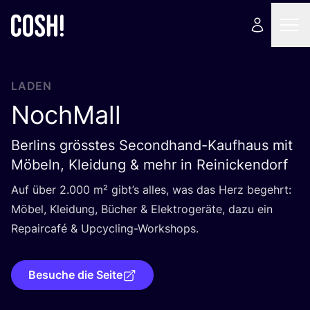
LADEN
NochMall
Berlins grösstes Secondhand-Kaufhaus mit
Möbeln, Kleidung & mehr in Reinickendorf
Auf über
2
.
000
m² gib­t’s alles, was das Herz begehrt:
Möbel, Klei­dung, Bücher
&
Elek­tro­ge­rä­te, dazu ein
Repair­ca­fé
&
Upcycling-Workshops.
Besuche die Seite