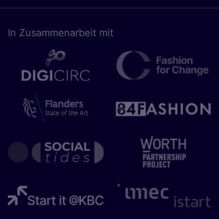
In Zusam­men­ar­beit mit