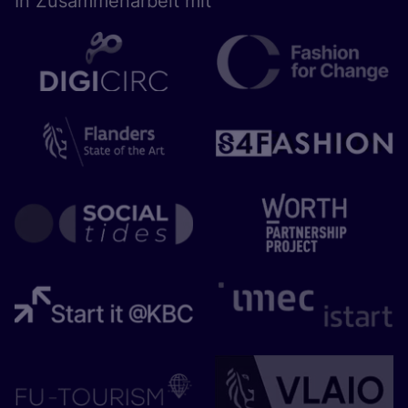
In Zusam­men­ar­beit mit