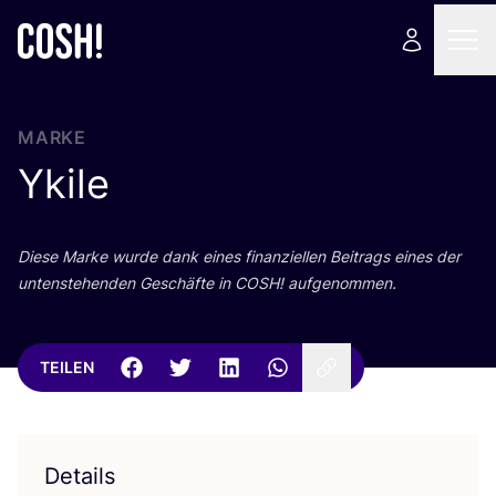
MARKE
Ykile
Die­se Mar­ke wur­de dank eines finan­zi­el­len Bei­trags eines der
unten­ste­hen­den Geschäf­te in
COSH
! aufgenommen.
TEILEN
Details