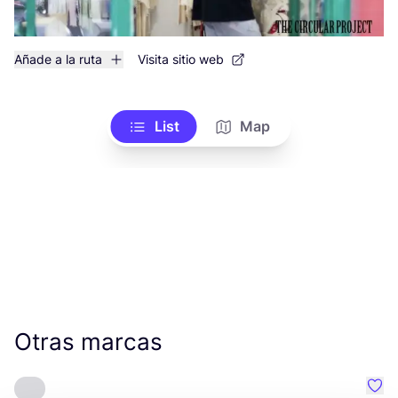
Añade a la ruta
Visita sitio web
List
Map
Otras marcas
Favo