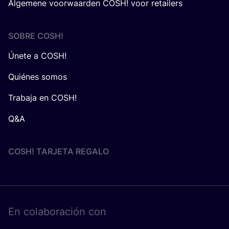
Algemene voorwaarden COSH! voor retailers
SOBRE
COSH
!
Únete a COSH!
Quiénes somos
Trabaja en COSH!
Q&A
COSH! TARJETA REGALO
En cola­bo­ra­ción con