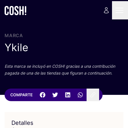
MARCA
Ykile
Esta mar­ca se inclu­yó en
COSH
! gra­cias a una con­tri­bu­ción
paga­da de una de las tien­das que figu­ran a continuación.
COMPARTE
Detalles