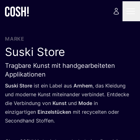
MARKE
Suski Store
Tragbare Kunst mit handgearbeiteten
Applikationen
Suski Store
ist ein Label aus
Arn­hem
, das Klei­dung
und moder­ne Kunst mit­ein­an­der ver­bin­det. Ent­de­cke
die Ver­bin­dung von
Kunst
und
Mode
in
ein­zig­ar­ti­gen
Ein­zel­stü­cken
mit recy­cel­ten oder
Second­hand Stoffen.