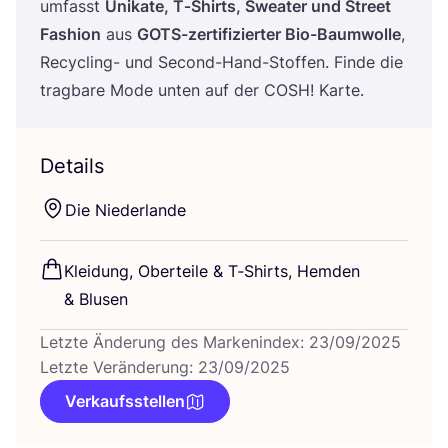
umfasst
Uni­ka­te, T‑Shirts, Swea­ter und Street
Fashion
aus
GOTS-zer­ti­fi­zier­ter Bio-Baum­wol­le
,
Recy­cling- und Second-Hand-Stof­fen. Fin­de die
trag­ba­re Mode unten auf der
COSH
! Karte.
Details
Die Nie­der­lan­de
Klei­dung, Ober­tei­le
&
T‑Shirts, Hem­den
&
Blusen
Letzte Änderung des Markenindex: 23/09/2025
Letzte Veränderung: 23/09/2025
Verkaufsstellen