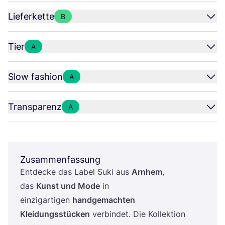
Lieferkette
B
Tier
A
Slow fashion
A
Transparenz
A
Zusammenfassung
Ent­de­cke das Label Suki aus
Arn­hem
,
das
Kunst und Mode
in
ein­zig­ar­ti­gen
hand­ge­mach­ten
Klei­dungs­stü­cken
ver­bin­det. Die Kol­lek­ti­on