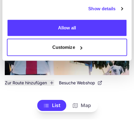
like
Sonsbeeksingel 60, Arnhem
Show details
Schmuck
Kleidung
+1
Allow all
Customize
Zur Route hinzufügen
Besuche Webshop
List
Map