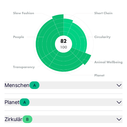
Menschen
A
Planet
A
Zirkulär
B