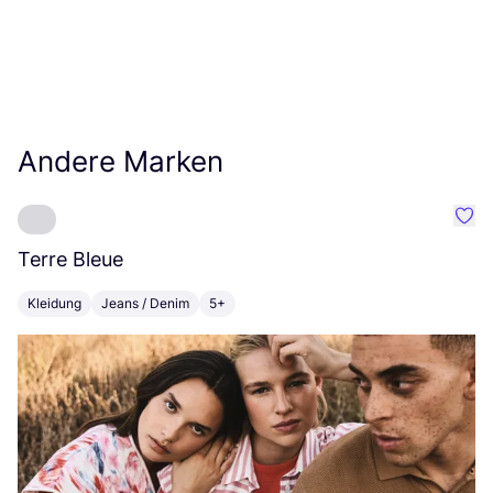
Andere Marken
Favo
Terre Bleue
S
Kleidung
Jeans / Denim
5+
K