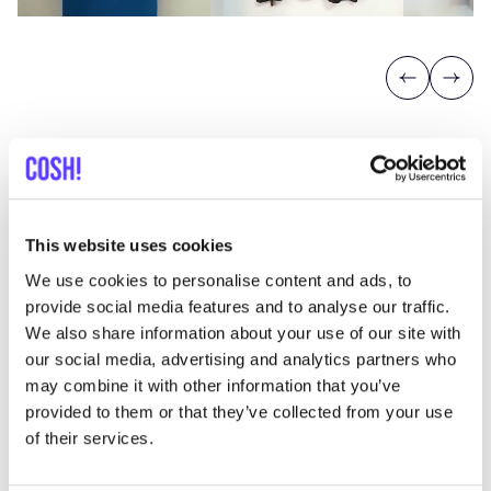
Previous
Next
This website uses cookies
Entdecke, wo Du Suski Store
We use cookies to personalise content and ads, to
einkaufen kannst
provide social media features and to analyse our traffic.
We also share information about your use of our site with
our social media, advertising and analytics partners who
may combine it with other information that you’ve
Such
provided to them or that they’ve collected from your use
Alle 1 Geschäfte anzeigen
of their services.
Suski Store