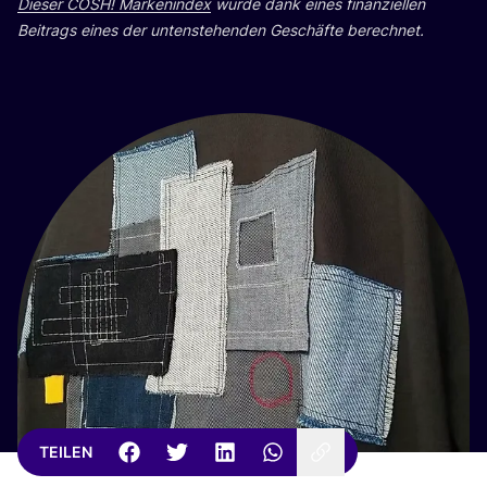
Die­ser
COSH
! Mar­ken­in­dex
wur­de dank eines finan­zi­el­len
Bei­trags eines der unten­ste­hen­den Geschäf­te berechnet.
TEILEN