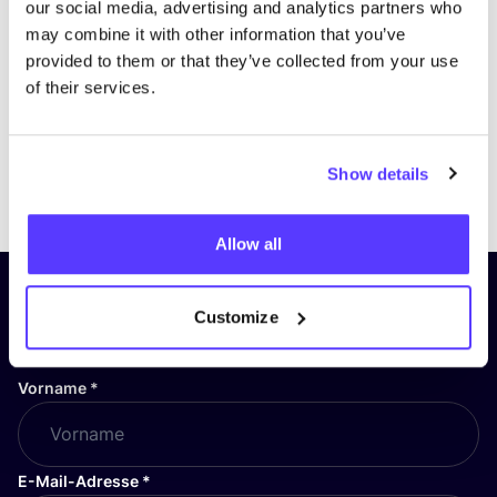
our social media, advertising and analytics partners who
may combine it with other information that you’ve
provided to them or that they’ve collected from your use
of their services.
Show details
Previous
Next
Allow all
Abonniere unseren Newsletter
Customize
und bleibe auf dem Laufenden!
Vorname
*
E-Mail-Adresse
*