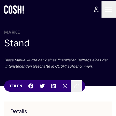
MARKE
Stand
Die­se Mar­ke wur­de dank eines finan­zi­el­len Bei­trags eines der
unten­ste­hen­den Geschäf­te in
COSH
! aufgenommen.
TEILEN
Details