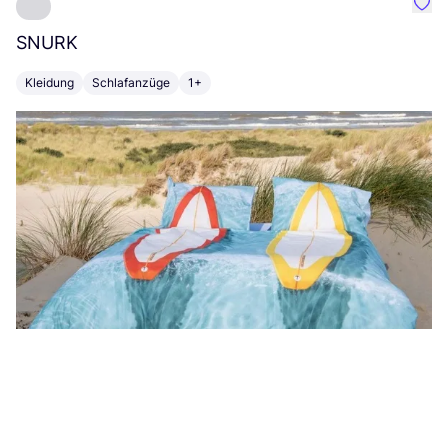
Favo
SNURK
Su
Kleidung
Schlafanzüge
1+
T