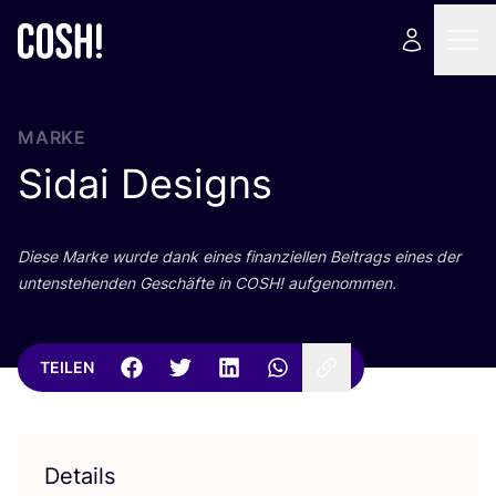
MARKE
Sidai Designs
Die­se Mar­ke wur­de dank eines finan­zi­el­len Bei­trags eines der
unten­ste­hen­den Geschäf­te in
COSH
! aufgenommen.
TEILEN
Details