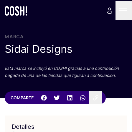
MARCA
Sidai Designs
Esta mar­ca se inclu­yó en
COSH
! gra­cias a una con­tri­bu­ción
paga­da de una de las tien­das que figu­ran a continuación.
COMPARTE
Detalles