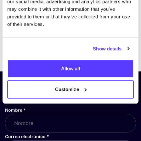
our social media, advertising and analytics partners who
may combine it with other information that you’ve
provided to them or that they’ve collected from your use
of their services.
Show details
Previous
Next
Allow all
¡Suscríbete a nuestro boletín
Customize
y mantente informado!
Nombre
*
Correo electrónico
*