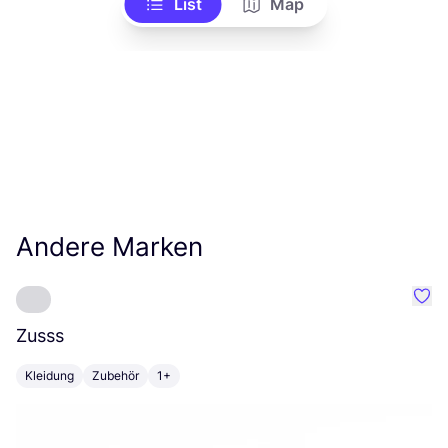
List
Map
Andere Marken
Favo
Zusss
P
Kleidung
Zubehör
1+
T