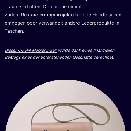
Träu­me erhal­ten! Domi­ni­que nimmt
zudem
Restau­rie­rungs­pro­jek­te
für alte Hand­ta­schen
ent­ge­gen oder ver­wan­delt ande­re Leder­pro­duk­te in
Taschen.
Die­ser
COSH
! Mar­ken­in­dex
wur­de dank eines finan­zi­el­len
Bei­trags eines der unten­ste­hen­den Geschäf­te berechnet.