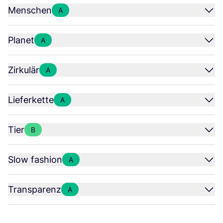
Menschen
A
Planet
A
Zirkulär
A
Lieferkette
A
Tier
B
Slow fashion
A
Transparenz
A