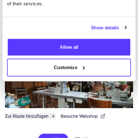
Such
of their services.
Alle 1 Geschäfte anzeigen
Show details
Mien Kaba Atelier
like
Gistelse Steenweg 417, Brugge
Accessoires
Allow all
Customize
Zur Route hinzufügen
Besuche Webshop