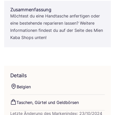
Zusammenfassung
Möch­test du eine Hand­ta­sche anfer­ti­gen oder
eine bestehen­de repa­rie­ren las­sen? Wei­te­re
Infor­ma­tio­nen fin­dest du auf der Sei­te des Mien
Kaba Shops unten!
Details
Bel­gi­en
Taschen, Gür­tel und Geldbörsen
Letzte Änderung des Markenindex: 23/10/2024