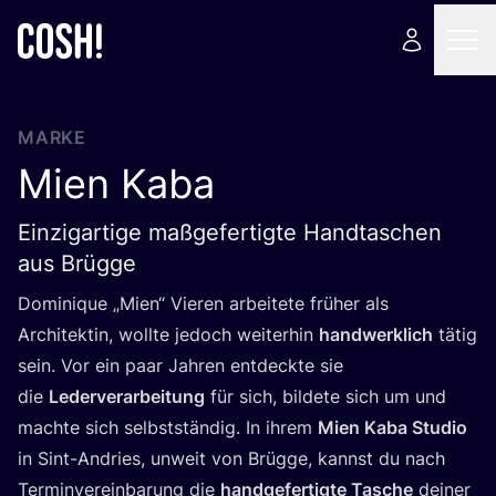
MARKE
Mien Kaba
Einzigartige maßgefertigte Handtaschen
aus Brügge
Domi­ni­que
„
Mien“ Vie­ren arbei­te­te frü­her als
Archi­tek­tin, woll­te jedoch wei­ter­hin
hand­werk­lich
tätig
sein. Vor ein paar Jah­ren ent­deck­te sie
die
Leder­ver­ar­bei­tung
für sich, bil­de­te sich um und
mach­te sich selbst­stän­dig. In ihrem
Mien Kaba Stu­dio
in Sint-Andries, unweit von Brüg­ge, kannst du nach
Ter­min­ver­ein­ba­rung die
hand­ge­fer­tig­te Tasche
dei­ner