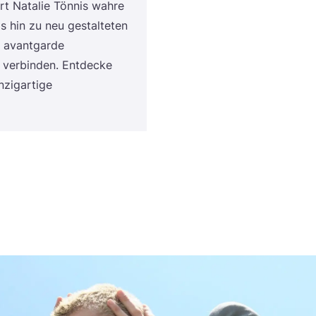
iert Nata­lie Tön­nis wah­re
s hin zu neu gestal­te­ten
avant­gar­de
l ver­bin­den. Ent­de­cke
ig­ar­ti­ge