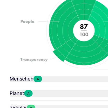
Menschen
A
Planet
A
Zirkulär
B