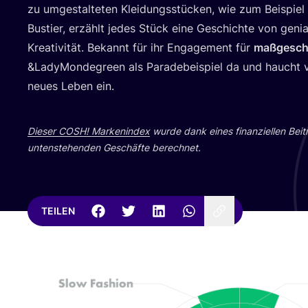
zu umge­stal­te­ten Klei­dungs­stü­cken, wie zum Bei­spiel
Bus­tier, erzählt jedes Stück eine Geschich­te von genia
Krea­ti­vi­tät. Bekannt für ihr Enga­ge­ment für
maß­ge­sch
&
LadyMondegreen als Para­de­bei­spiel da und haucht ve
neu­es Leben ein.
Die­ser
COSH
! Mar­ken­in­dex
wur­de dank eines finan­zi­el­len Bei­
unten­ste­hen­den Geschäf­te berechnet.
TEILEN