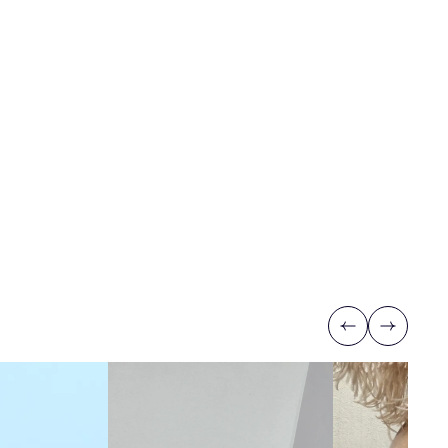
Previous
Next