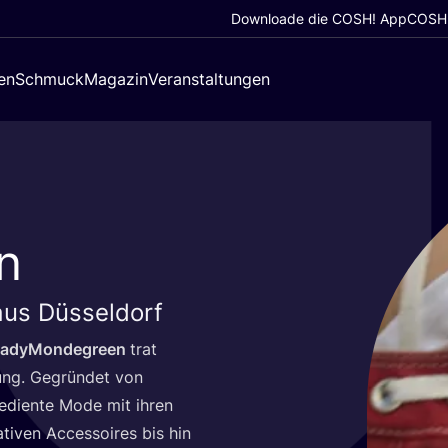
Downloade die COSH! App
COSH!
en
Schmuck
Magazin
Veranstaltungen
n
aus Düsseldorf
LadyMondegreen
trat
ung. Gegrün­det von
ge­dien­te Mode mit ihren
­ti­ven Acces­soires bis hin