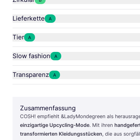
Lieferkette
A
Tier
A
Slow fashion
A
Transparenz
A
Zusammenfassung
COSH
! emp­fiehlt
&
LadyMondegreen als her­aus­ra­gen
ein­zig­ar­ti­ge Upcy­cling-Mode
. Mit ihren
hand­ge­fer
trans­for­mier­ten Klei­dungs­stü­cken
, die aus sorg­fäl