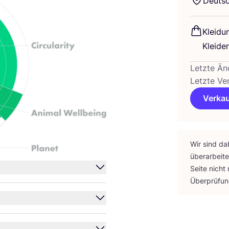
Deutsc
Klei­du
Klei­de
Letzte Än
Letzte Ve
Verkau
Wir sind da
über­ar­bei­
Sei­te nicht
Über­prü­fu