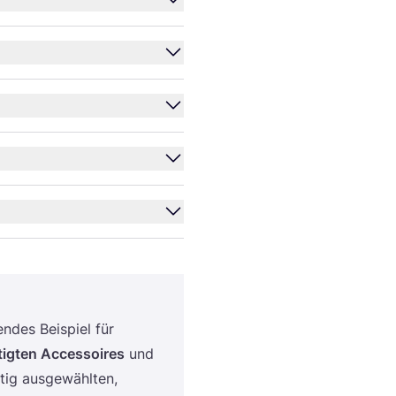
­des Bei­spiel für
­tig­ten Acces­soires
und
­tig aus­ge­wähl­ten,