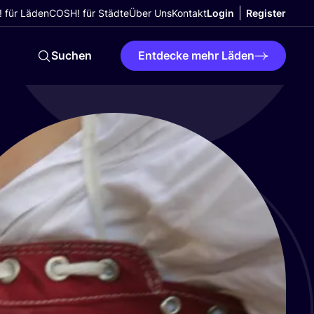
 für Läden
COSH! für Städte
Über Uns
Kontakt
Login
Register
Suchen
Entdecke mehr Läden