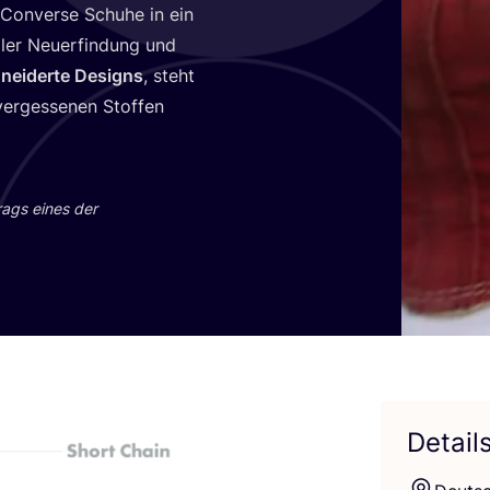
 Con­ver­se Schu­he in ein
­ler Neu­erfin­dung und
nei­der­te Designs
, steht
r­ges­se­nen Stof­fen
trags eines der
Detail