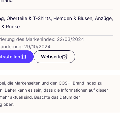
h­land
ng, Ober­tei­le
&
T‑Shirts, Hem­den
&
Blu­sen, Anzü­ge,
r
&
Röcke
derung des Markenindex: 22/03/2024
ränderung: 29/10/2024
fsstellen
Webseite
bei, die Mar­ken­sei­ten und den
COSH
! Brand Index zu
ten. Daher kann es sein, dass die Infor­ma­tio­nen auf die­ser
 mehr aktu­ell sind. Beach­te das Datum der
ng oben.