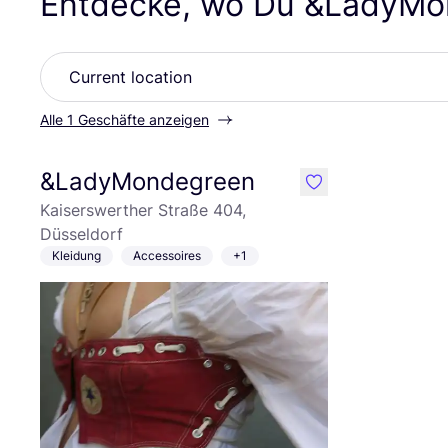
Entdecke, wo Du
&
LadyMon
Alle 1 Geschäfte anzeigen
&LadyMondegreen
like
Kaiserswerther Straße 404,
Düsseldorf
Kleidung
Accessoires
+1