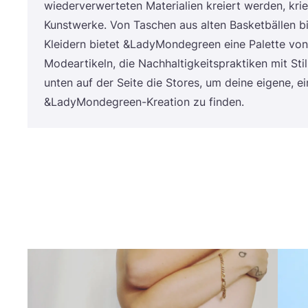
wie­der­ver­wer­te­ten Mate­ria­li­en kre­iert wer­den, kr
Kunst­wer­ke. Von Taschen aus alten Bas­ket­bäl­len bi
Klei­dern bie­tet
&
LadyMondegreen eine Palet­te von 
Mode­ar­ti­keln, die Nach­hal­tig­keits­prak­ti­ken mit Sti
unten auf der Sei­te die Stores, um dei­ne eige­ne, ein­z
&
LadyMondegreen-Kreation zu finden.