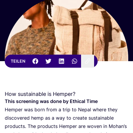
TEILEN
How sustainable is Hemper?
This scree­ning was done by Ethi­cal Time
Hem­per was born from a trip to Nepal whe­re they
dis­co­ver­ed hemp as a way to crea­te sus­tainable
pro­ducts. The pro­ducts Hem­per are woven in Mohan’s