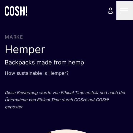
MARKE
Hemper
Backpacks made from hemp
How sus­tainable is Hemper?
Die­se Bewer­tung wur­de von Ethi­cal Time erstellt und nach der
Über­nah­me von Ethi­cal Time durch
COSH
! auf
COSH
!
gepostet.