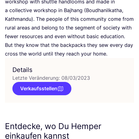
work­shop with shut­tle hand­looms and made in
a coll­ec­ti­ve work­shop in Bajhang (Boudha­nil­ka­tha,
Kath­man­du). The peo­p­le of this com­mu­ni­ty come from
rural are­as and belong to the seg­ment of socie­ty with
fewer resour­ces and even wit­hout basic edu­ca­ti­on.
But they know that the back­packs they sew every day
cross the world until they reach your home.
Details
Letzte Veränderung: 08/03/2023
Verkaufsstellen
Entdecke, wo Du Hemper
einkaufen kannst