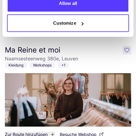
Allow all
Customize
Zur Route hinzufügen
Besuche Webshop
Ma Reine et moi
like
Naamsesteenweg 380e, Leuven
Kleidung
Workshops
+1
Zur Route hinzufügen
Besuche Webshop