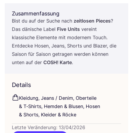
Zusammenfassung
Bist du auf der Suche nach
zeit­lo­sen
Pie­ces
?
Das däni­sche Label
Five
Units
ver­eint
klas­si­sche Ele­men­te mit moder­nem Touch.
Ent­de­cke Hosen, Jeans, Shorts und Bla­zer, die
Sai­son für Sai­son getra­gen wer­den kön­nen
unten auf der
COSH
! Kar­te
.
Details
Klei­dung, Jeans / Den­im, Ober­tei­le
&
T‑Shirts, Hem­den
&
Blu­sen, Hosen
&
Shorts, Klei­der
&
Röcke
Letzte Veränderung: 13/04/2026