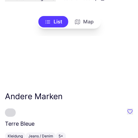
List
Map
Andere Marken
Favo
Terre Bleue
H
Kleidung
Jeans / Denim
5+
K