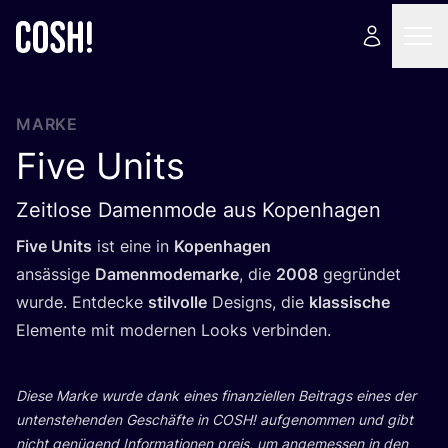
MARKE
Five Units
Zeitlose Damenmode aus Kopenhagen
Five Units
ist eine in
Kopen­ha­gen
ansäs­si­ge
Damen­mo­de­mar­ke
, die
2008
gegrün­det
wur­de. Ent­de­cke
stil­vol­le
Designs, die
klas­si­sche
Ele­men­te mit moder­nen Looks verbinden.
Die­se Mar­ke wur­de dank eines finan­zi­el­len Bei­trags eines der
unten­ste­hen­den Geschäf­te in
COSH
! auf­ge­nom­men und gibt
nicht genü­gend Infor­ma­tio­nen preis, um ange­mes­sen in den