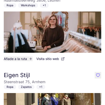
Naamsesteenweg 380e, Leuven
Ropa
Workshops
+1
Añade a la ruta
Visita sitio web
Eigen Stijl
like
Steenstraat 75, Arnhem
Ropa
Zapatos
+1