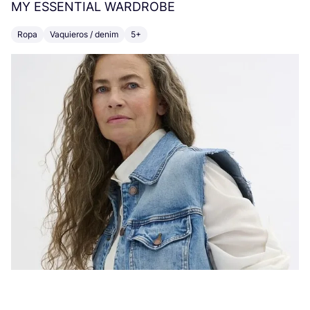
MY
ESSENTIAL
WARDROBE
Fl
Ropa
Vaquieros / denim
5+