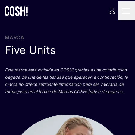
MARCA
Five Units
Esta mar­ca está inclui­da en
COSH
! gra­cias a una con­tri­bu­ción
paga­da de una de las tien­das que apa­re­cen a con­ti­nua­ción, la
mar­ca no ofre­ce sufi­cien­te infor­ma­ción para ser valo­ra­da de
for­ma jus­ta en el Índi­ce de Mar­cas
COSH
! Índi­ce de mar­cas
.