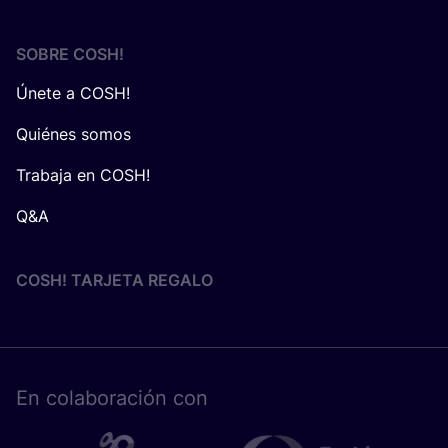
SOBRE
COSH
!
Únete a COSH!
Quiénes somos
Trabaja en COSH!
Q&A
COSH! TARJETA REGALO
En cola­bo­ra­ción con