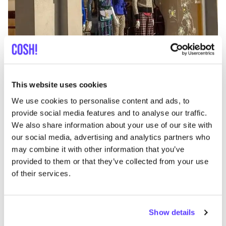
Añade a la ruta
Visita sitio web
This website uses cookies
We use cookies to personalise content and ads, to
Eigen Stijl X King Louie
provide social media features and to analyse our traffic.
like
We also share information about your use of our site with
Bakkerstraat 11, Arnhem
our social media, advertising and analytics partners who
2a Mano
Ropa
+2
may combine it with other information that you’ve
provided to them or that they’ve collected from your use
of their services.
Show details