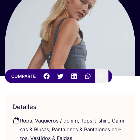
COMPARTE
Detalles
Ropa, Vaquie­ros / denim, Tops-t-shirt, Cami­
sas
&
Blu­sas, Pan­ta­lo­nes
&
Pan­ta­lo­nes cor­
tos, Ves­ti­dos
&
Faldas