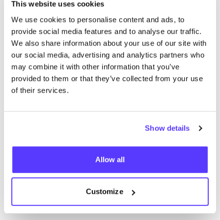
This website uses cookies
We use cookies to personalise content and ads, to
Such
provide social media features and to analyse our traffic.
Alle 2 Geschäfte anzeigen
We also share information about your use of our site with
our social media, advertising and analytics partners who
Meer dan Mooi
may combine it with other information that you’ve
like
provided to them or that they’ve collected from your use
Smallerijt 21, Geel
of their services.
Kleidung
Accessoires
Show details
Allow all
Customize
Zur Route hinzufügen
Besuche Webshop