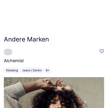
Andere Marken
Favo
Alchemist
T
Kleidung
Jeans / Denim
6+
K