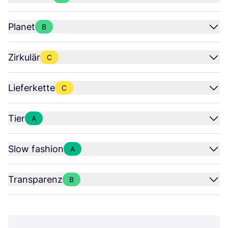
Planet
B
Zirkulär
C
Lieferkette
C
Tier
A
Slow fashion
A
Transparenz
B