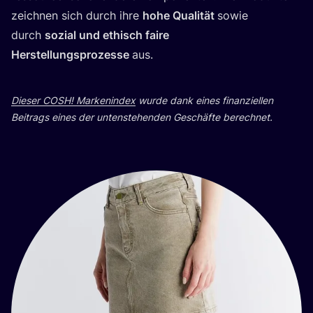
zeich­nen sich durch ihre
hohe Qua­li­tät
sowie
durch
sozi­al und ethisch fai­re
Her­stel­lungs­pro­zes­se
aus.
Die­ser
COSH
! Mar­ken­in­dex
wur­de dank eines finan­zi­el­len
Bei­trags eines der unten­ste­hen­den Geschäf­te berechnet.