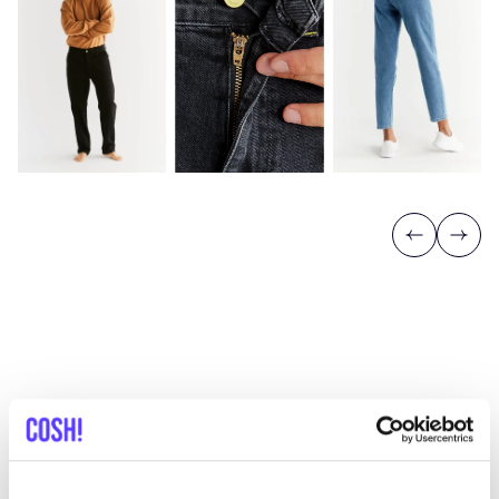
Previous
Next
Entdecke, wo Du Evermind
einkaufen kannst