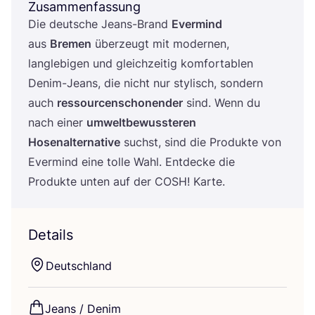
Zusammenfassung
Die deut­sche Jeans-Brand
Ever­mind
aus
Bre­men
über­zeugt mit moder­nen,
lang­le­bi­gen und gleich­zei­tig kom­for­ta­blen
Den­im-Jeans, die nicht nur sty­lisch, son­dern
auch
res­sour­cen­scho­nen­der
sind. Wenn du
nach einer
umwelt­be­wuss­te­ren
Hosen­al­ter­na­ti­ve
suchst, sind die Pro­duk­te von
Ever­mind eine tol­le Wahl. Ent­de­cke die
Pro­duk­te unten auf der
COSH
! Karte.
Details
Deutsch­land
Jeans / Denim