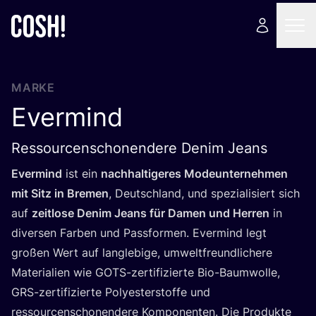
MARKE
Evermind
Ressourcenschonendere Denim Jeans
Ever­mind
ist ein
nach­hal­ti­ge­res Mode­un­ter­neh­men
mit Sitz in Bre­men
, Deutsch­land, und spe­zia­li­siert sich
auf
zeit­lo­se Den­im Jeans für Damen und Her­ren
in
diver­sen Far­ben und Pass­for­men. Ever­mind legt
gro­ßen Wert auf lang­le­bi­ge, umwelt­freund­li­che­re
Mate­ria­li­en wie GOTS-zer­ti­fi­zier­te Bio-Baum­wol­le,
GRS-zer­ti­fi­zier­te Poly­es­ter­stof­fe und
res­sour­cen­scho­nen­de­re Kom­po­nen­ten. Die Pro­duk­te