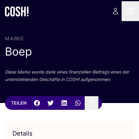
MARKE
Boep
Die­se Mar­ke wur­de dank eines finan­zi­el­len Bei­trags eines der
unten­ste­hen­den Geschäf­te in
COSH
! aufgenommen.
TEILEN
Details