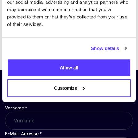
our social media, advertising and analytics partners who
may combine it with other information that you’ve
provided to them or that they’ve collected from your use
of their services.
Show details
Previous
Next
Allow all
Abonniere unseren Newsletter
Customize
und bleibe auf dem Laufenden!
Vorname
*
E-Mail-Adresse
*