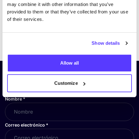
may combine it with other information that you’ve
provided to them or that they’ve collected from your use
of their services.
Previous
Next
Show details
Allow all
¡Suscríbete a nuestro boletín
y mantente informado!
Customize
Nombre
*
Correo electrónico
*