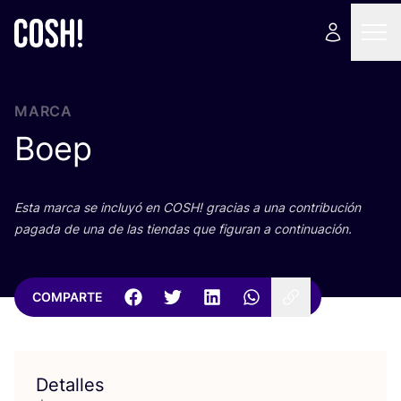
MARCA
Boep
Esta mar­ca se inclu­yó en
COSH
! gra­cias a una con­tri­bu­ción
paga­da de una de las tien­das que figu­ran a continuación.
COMPARTE
Detalles