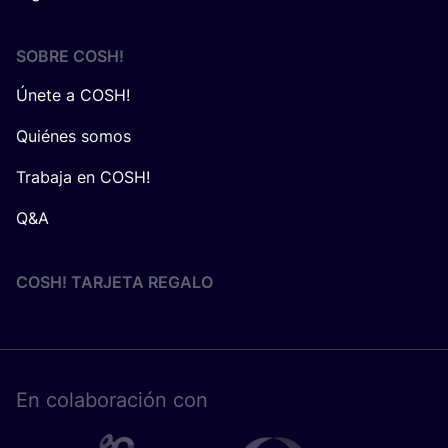
SOBRE
COSH
!
Únete a COSH!
Quiénes somos
Trabaja en COSH!
Q&A
COSH! TARJETA REGALO
En cola­bo­ra­ción con