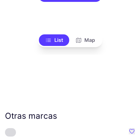
List
Map
Otras marcas
Favo