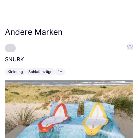
Andere Marken
Favo
SNURK
Su
Kleidung
Schlafanzüge
1+
T