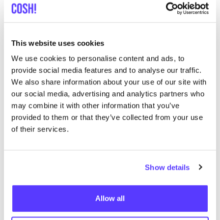
Kleiderei Berlin
like
Oranienstraße 44, Berlin
This website uses cookies
Secondhand
We use cookies to personalise content and ads, to
provide social media features and to analyse our traffic.
We also share information about your use of our site with
our social media, advertising and analytics partners who
may combine it with other information that you’ve
provided to them or that they’ve collected from your use
of their services.
Zur Route hinzufügen
Besuche Webshop
Show details
format favourites
Allow all
like
Karl-Kunger-Straße 19, Berlin