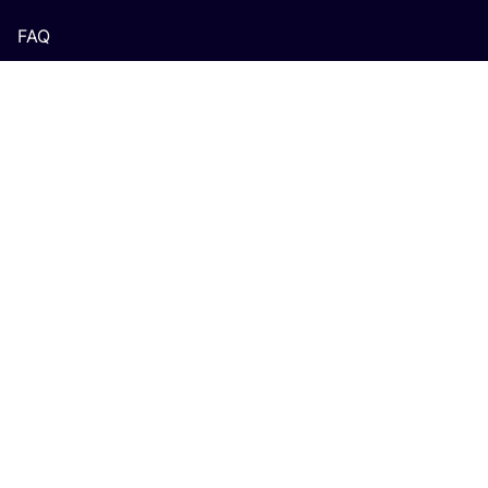
FAQ
In Zusam­men­ar­beit mit