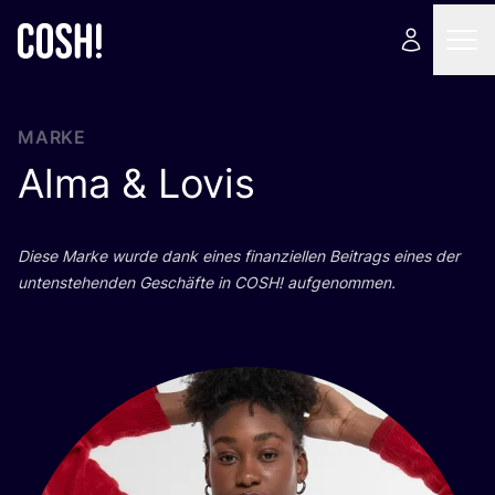
MARKE
Alma
&
Lovis
Die­se Mar­ke wur­de dank eines finan­zi­el­len Bei­trags eines der
unten­ste­hen­den Geschäf­te in
COSH
! aufgenommen.