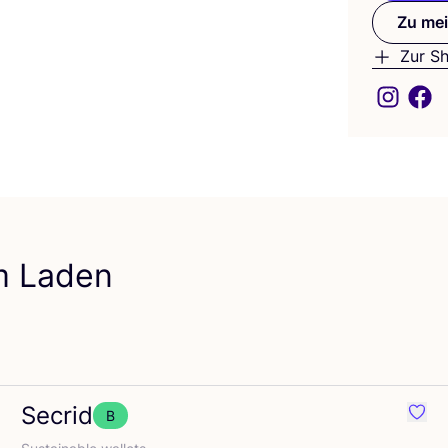
Zu mei
Zur S
em Laden
Secrid
B
orit Veja
Favor