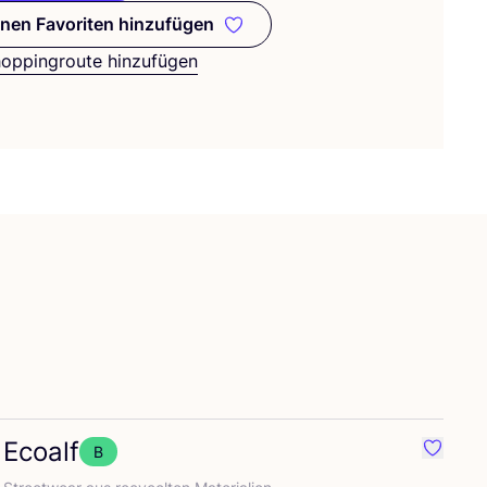
nen Favoriten hinzufügen
Zu meinen Favoriten hinzufügen
hoppingroute hinzufügen
Ecoalf
B
it Secrid
Favorit 