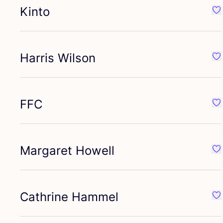
Kinto
Fav
Harris Wilson
Fav
FFC
Fa
Margaret Howell
Fa
Cathrine Hammel
Fa