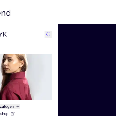
end
EYK
like
nzufügen
bshop