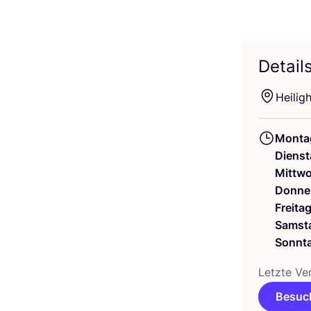
Detail
Hei­lig
Monta
Dienst
Mittw
Donne
Freita
Samst
Sonnt
Letz­te Ver
Besuch