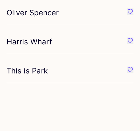
Oliver Spencer
vorit RAAW by Trice
Favor
Harris Wharf
vorit NN.07
Favor
This is Park
orit Tobali
Favor
vorit Degrenne