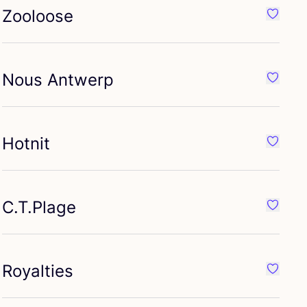
Zooloose
it Autry
Favorit
Nous Antwerp
it LaLa Berlin
Favorit
Hotnit
it Hannes Roether
Favorit 
C.T.Plage
it Officine Générale
Favorit 
Royalties
it twentyfourseven
Favorit 