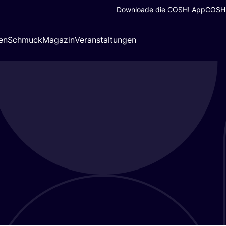
Downloade die COSH! App
COSH!
en
Schmuck
Magazin
Veranstaltungen