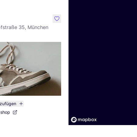
like
fstraße 35, München
nzufügen
bshop