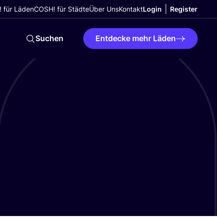
 für Läden
COSH! für Städte
Über Uns
Kontakt
Login
Register
Suchen
Entdecke mehr Läden