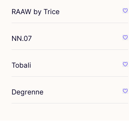
RAAW
by Trice
Fa
NN
.
07
Fa
Tobali
Fav
Degrenne
Fa