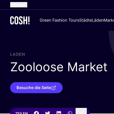
German
English
Green Fashion Tours
Städte
Läden
Mark
Dutch
French
Spanish
Croatian
LADEN
Zooloose Market
Besuche die Seite
TEILEN