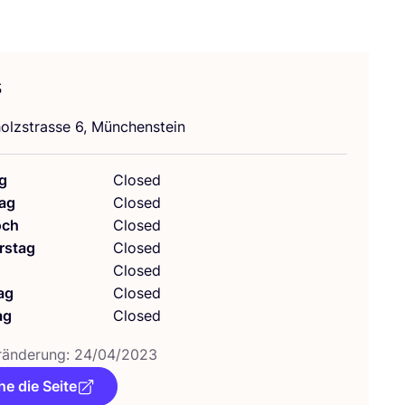
s
­holz­stras­se
6
, Münchenstein
g
Closed
ag
Closed
och
Closed
rstag
Closed
g
Closed
ag
Closed
ag
Closed
­än­de­rung:
24
/
04
/
2023
e die Seite