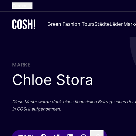
German
English
Green Fashion Tours
Städte
Läden
Mark
Dutch
French
Spanish
Croatian
MARKE
Chloe Stora
Die­se Mar­ke wur­de dank eines finan­zi­el­len Bei­trags eines der
in
COSH
! aufgenommen.