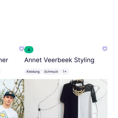
A
Favorit SEC Surf Every Corner
Favorit
ner
Annet Veerbeek Styling
Kleidung
Schmuck
1+