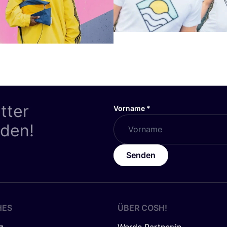
tter
Vorname
*
nden!
Senden
HES
ÜBER
COSH
!
z
Werde Partner:in