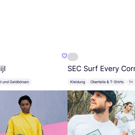
Favorit Susan Bijl
jl
SEC
Surf Every Cor
el und Geldbörsen
Kleidung
Oberteile & T-Shirts
1+