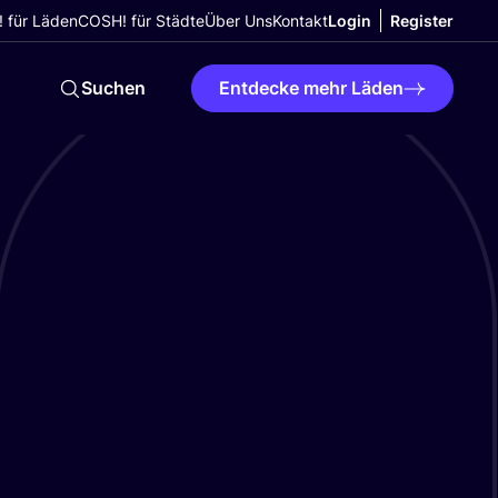
 für Läden
COSH! für Städte
Über Uns
Kontakt
Login
Register
Suchen
Entdecke mehr Läden