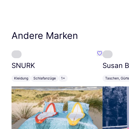
Andere Marken
Favorit SNURK
SNURK
Susan Bi
Kleidung
Schlafanzüge
1+
Taschen, Gürt