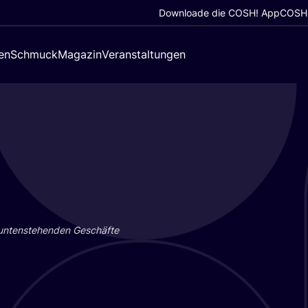
Downloade die COSH! App
COSH!
en
Schmuck
Magazin
Veranstaltungen
 unten­ste­hen­den Geschäf­te