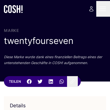
MARKE
twentyfourseven
Die­se Mar­ke wur­de dank eines finan­zi­el­len Bei­trags eines der
unten­ste­hen­den Geschäf­te in
COSH
! aufgenommen.
TEILEN
Details