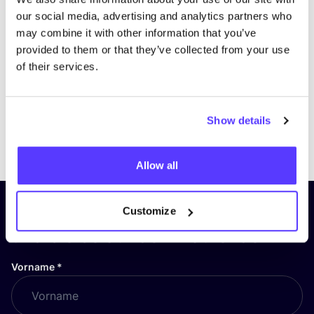
our social media, advertising and analytics partners who
may combine it with other information that you’ve
provided to them or that they’ve collected from your use
of their services.
Show details
Previous
Next
Allow all
Abonniere unseren Newsletter
Customize
und bleibe auf dem Laufenden!
Vorname
*