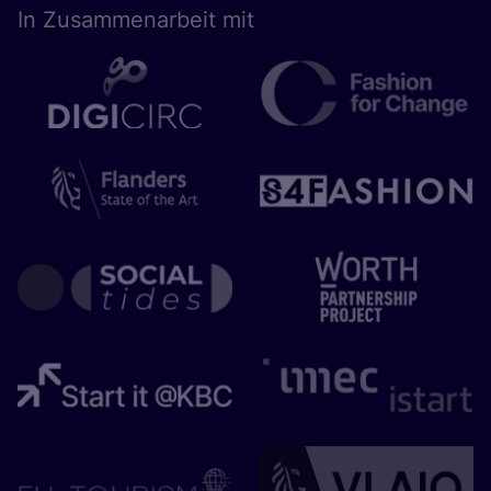
In Zusam­men­ar­beit mit