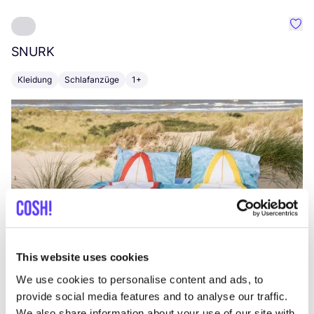
Favo
SNURK
Su
Kleidung
Schlafanzüge
1+
T
This website uses cookies
We use cookies to personalise content and ads, to
provide social media features and to analyse our traffic.
We also share information about your use of our site with