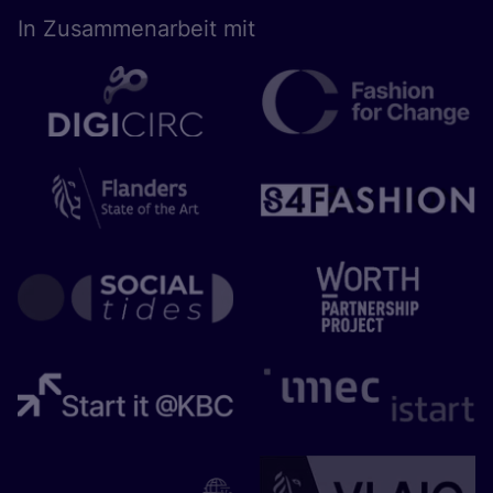
In Zusam­men­ar­beit mit