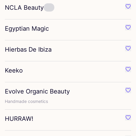
NCLA
Beauty
Favo
Egyptian Magic
Favo
Hierbas De Ibiza
Favo
Keeko
Favo
Evolve Organic Beauty
Favo
Hand­ma­de cosmetics
HURRAW
!
Favo