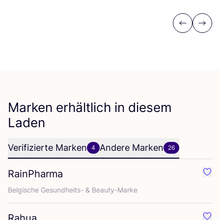
Previous
Next
Marken erhältlich in diesem
Laden
Verifizierte Marken
Andere Marken
4
26
RainPharma
Favo
Bel­gi­sche Gesund­heits-
&
Beauty-Marke
Rahua