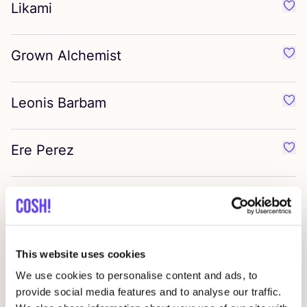
Likami
Favo
Grown Alchemist
Favo
Leonis Barbam
Favo
Ere Perez
Favo
Henné
Favo
Lebon Oral Care
Favo
This website uses cookies
We use cookies to personalise content and ads, to
Skin by Dings
provide social media features and to analyse our traffic.
Favo