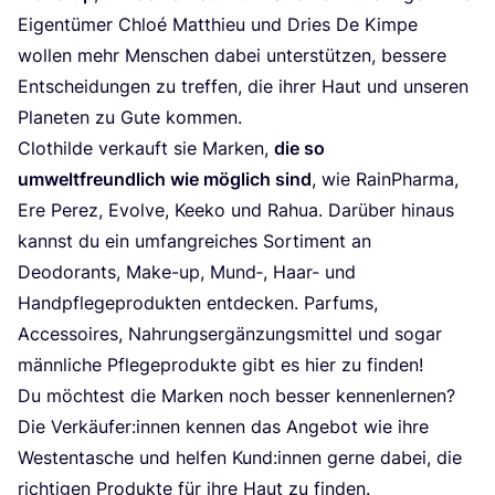
Eigen­tü­mer Chloé Mat­thieu und Dries De Kim­pe
wol­len mehr Men­schen dabei unter­stüt­zen, bes­se­re
Ent­schei­dun­gen zu tref­fen, die ihrer Haut und unse­ren
Pla­ne­ten zu Gute kommen.
Clot­hil­de ver­kauft sie Mar­ken,
die so
umwelt­freund­lich wie mög­lich sind
, wie Rain­Phar­ma,
Ere Perez, Evol­ve, Kee­ko und Rahua. Dar­über hin­aus
kannst du ein umfang­rei­ches Sor­ti­ment an
Deodo­rants, Make-up, Mund‑, Haar- und
Hand­pfle­ge­pro­duk­ten ent­de­cken. Par­fums,
Acces­soires, Nah­rungs­er­gän­zungs­mit­tel und sogar
männ­li­che Pfle­ge­pro­duk­te gibt es hier zu finden!
Du möch­test die Mar­ken noch bes­ser ken­nen­ler­nen?
Die Verkäufer:innen ken­nen das Ange­bot wie ihre
Wes­ten­ta­sche und hel­fen Kund:innen ger­ne dabei, die
rich­ti­gen Pro­duk­te für ihre Haut zu finden.