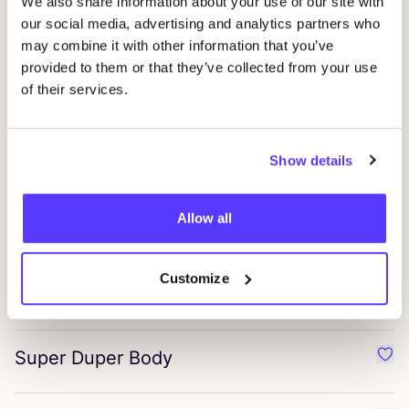
We also share information about your use of our site with
our social media, advertising and analytics partners who
Maiwe
may combine it with other information that you’ve
Favo
provided to them or that they’ve collected from your use
of their services.
Bloomeffects
Favo
Show details
Manucurist
Favo
Allow all
Nolença
Favo
Customize
LastObject
Favo
Super Duper Body
Favo