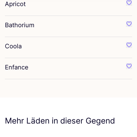
Apricot
Favo
Bathorium
Favo
Coola
Favo
Enfance
Favo
Mehr Läden in dieser Gegend