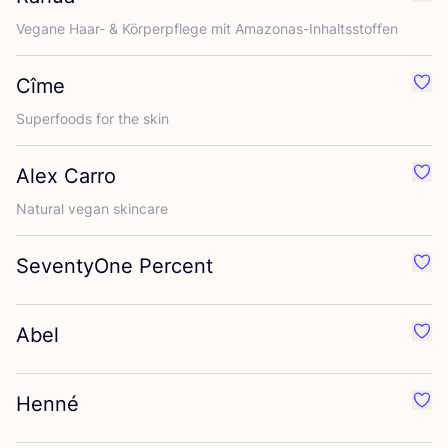
Favo
Vega­ne Haar-
&
Kör­per­pfle­ge mit Amazonas-Inhaltsstoffen
Cîme
Favo
Super­foods for the skin
Alex Carro
Favo
Natu­ral vegan skincare
SeventyOne Percent
Favo
Abel
Favo
Henné
Favo