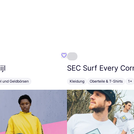
Favorit Susan Bijl
jl
SEC
Surf Every Cor
el und Geldbörsen
Kleidung
Oberteile & T-Shirts
1+