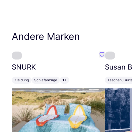
Andere Marken
Favorit SNURK
SNURK
Susan Bi
Kleidung
Schlafanzüge
1+
Taschen, Gürt