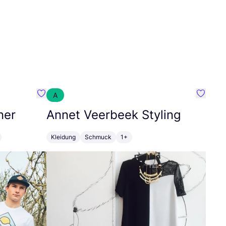
A
Favorit SEC Surf Every Corner
Favorit
ner
Annet Veerbeek Styling
Kleidung
Schmuck
1+