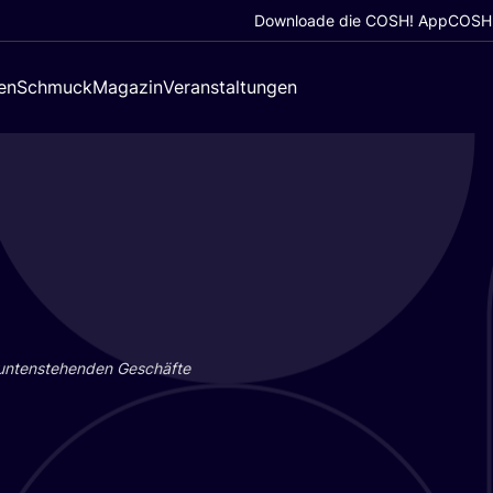
Downloade die COSH! App
COSH!
en
Schmuck
Magazin
Veranstaltungen
 unten­ste­hen­den Geschäf­te