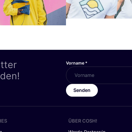
tter
Vorname
*
nden!
Senden
HES
ÜBER
COSH
!
z
Werde Partner:in