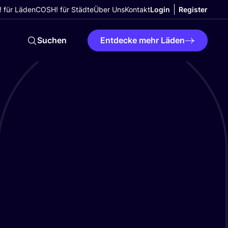
 für Läden
COSH! für Städte
Über Uns
Kontakt
Login
Register
Suchen
Entdecke mehr Läden