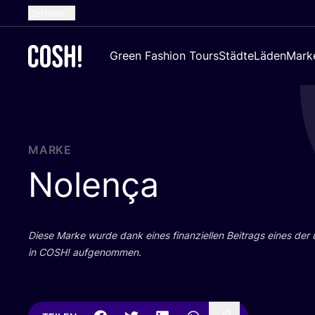
German
English
Green Fashion Tours
Städte
Läden
Mark
Dutch
French
Spanish
Croatian
MARKE
Nolença
Die­se Mar­ke wur­de dank eines finan­zi­el­len Bei­trags eines der
in
COSH
! aufgenommen.