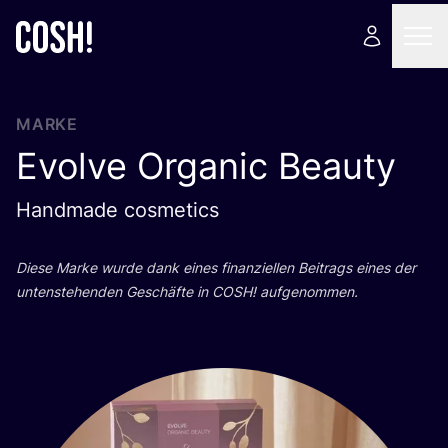
MARKE
Evolve Organic Beauty
Handmade cosmetics
Die­se Mar­ke wur­de dank eines finan­zi­el­len Bei­trags eines der
unten­ste­hen­den Geschäf­te in
COSH
! aufgenommen.