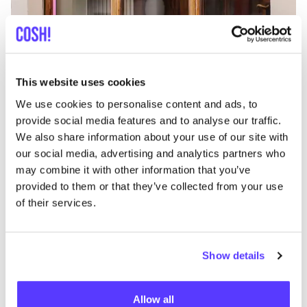
Zur Route hinzufügen
Besuche Webshop
This website uses cookies
List
Map
We use cookies to personalise content and ads, to
provide social media features and to analyse our traffic.
We also share information about your use of our site with
our social media, advertising and analytics partners who
may combine it with other information that you’ve
provided to them or that they’ve collected from your use
of their services.
Andere Marken
Show details
Favo
Allow all