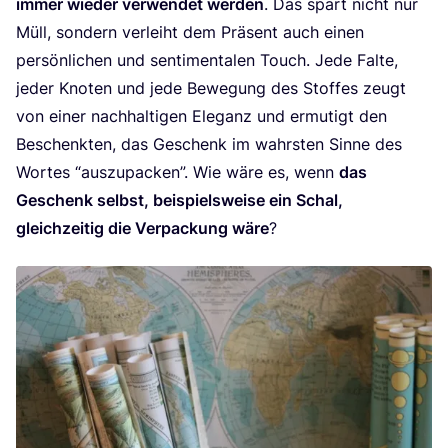
immer wie­der ver­wen­det wer­den
. Das spart nicht nur
Müll, son­dern ver­leiht dem Prä­sent auch einen
per­sön­li­chen und sen­ti­men­ta­len Touch. Jede Fal­te,
jeder Kno­ten und jede Bewe­gung des Stof­fes zeugt
von einer nach­hal­ti­gen Ele­ganz und ermu­tigt den
Beschenk­ten, das Geschenk im wahrs­ten Sin­ne des
Wor­tes
“
aus­zu­pa­cken”. Wie wäre es, wenn
das
Geschenk selbst, bei­spiels­wei­se ein Schal,
gleich­zei­tig die Ver­pa­ckung wäre
?