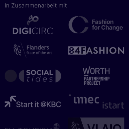
In Zusam­men­ar­beit mit