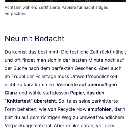
Achtsam wählen: Zertifizierte Papiere für nachhaltiges
Verpacken.
Neu mit Bedacht
Du kennst das bestimmt: Die fest­li­che Zeit rückt näher,
und oft fin­det man sich in der letz­ten Minu­te noch auf
der Suche nach dem per­fek­ten Geschenk. Aber auch
im Tru­bel der Fei­er­ta­ge muss Umwelt­freund­lich­keit
nicht zu kurz kom­men.
Ver­zich­te auf über­mä­ßi­gen
Glanz
und wäh­le statt­des­sen
Papier, das den
“
Knit­ter­test” über­steht
. Soll­te es sei­ne zer­knit­ter­te
Form behal­ten, wie
von
Recy­cle Now
emp­foh­len
, dann
bist du auf dem rich­ti­gen Weg zu umwelt­freund­li­chem
Ver­pa­ckungs­ma­te­ri­al. Aber den­ke dar­an, vor dem