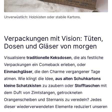
Unverwüstlich: Holzkisten oder stabile Kartons.
Verpackungen mit Vision: Tüten,
Dosen und Gläser von morgen
Visua­li­sie­re
tra­di­tio­nel­le Keks­do­sen
, die als fest­li­che
Ver­pa­ckun­gen ein Come­back erle­ben, oder
Ein­mach­glä­ser
, die den Charme ver­gan­ge­ner Tage
atmen. Wie klingt die Idee,
aus alten Schuh­kar­tons
klei­ne Schatz­kis­ten
zu zau­bern oder
Stoff­ta­schen
mit
dem Duft von Zimt­stan­gen, getrock­ne­ten
Oran­gen­schei­ben und Stern­anis zu ver­edeln? Jedes
die­ser wie­der­ver­wen­de­ten Ele­men­te redu­ziert unse­ren