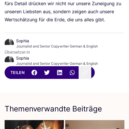
fürs Detail drü­cken wir nicht nur unse­re Zunei­gung zu
unse­ren Liebs­ten aus, son­dern zei­gen auch unse­re
Wert­schät­zung für die Erde, die uns alles gibt.
Sophia
Journalist and Senior Copywriter German & English
Übersetzer:in
Sophia
Journalist and Senior Copywriter German & English
TEILEN
Themenverwandte Beiträge