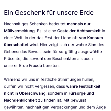
Ein Geschenk für unsere Erde
Nach­hal­ti­ges Schen­ken bedeu­tet
mehr als nur
Müll­ver­mei­dung
. Es ist eine
Ges­te der Acht­sam­keit
in
einer Welt, in der das Fest der Lie­be oft
von Kon­sum
über­schat­tet wird
. Hier zeigt sich der wah­re Sinn des
Gebens: das Bewusst­sein für sorg­fäl­tig aus­ge­wähl­te
Prä­sen­te, die sowohl den Beschenk­ten als auch
unse­rer Erde Freu­de berei­ten.
Wäh­rend wir uns in fest­li­che Stim­mun­gen hül­len,
dür­fen wir nicht ver­ges­sen, dass
wah­re Fest­lich­keit
nicht in Über­schwang
, son­dern in
Für­sor­ge und
Nach­denk­lich­keit
zu fin­den ist. Mit bewusst
gewähl­ten, nach­hal­ti­gen Ver­pa­ckun­gen und dem Auge