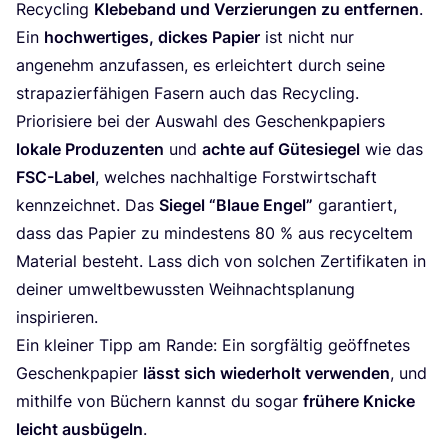
Recy­cling
Kle­be­band und Ver­zie­run­gen zu ent­fer­nen
.
Ein
hoch­wer­ti­ges, dickes Papier
ist nicht nur
ange­nehm anzu­fas­sen, es erleich­tert durch sei­ne
stra­pa­zier­fä­hi­gen Fasern auch das Recycling.
Prio­ri­sie­re bei der Aus­wahl des Geschenk­pa­piers
loka­le Pro­du­zen­ten
und
ach­te auf Güte­sie­gel
wie das
FSC-Label
, wel­ches nach­hal­ti­ge Forst­wirt­schaft
kenn­zeich­net. Das
Sie­gel
“
Blaue Engel”
garan­tiert,
dass das Papier zu min­des­tens
80
% aus recy­cel­tem
Mate­ri­al besteht. Lass dich von sol­chen Zer­ti­fi­ka­ten in
dei­ner umwelt­be­wuss­ten Weih­nachts­pla­nung
inspirieren.
Ein klei­ner Tipp am Ran­de: Ein sorg­fäl­tig geöff­ne­tes
Geschenk­pa­pier
lässt sich wie­der­holt ver­wen­den
, und
mit­hil­fe von Büchern kannst du sogar
frü­he­re Kni­cke
leicht aus­bü­geln
.