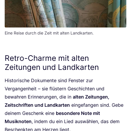
Eine Reise durch die Zeit mit alten Landkarten.
Retro-Charme mit alten
Zeitungen und Landkarten
His­to­ri­sche Doku­men­te sind Fens­ter zur
Ver­gan­gen­heit – sie flüs­tern Geschich­ten und
bewah­ren Erin­ne­run­gen, die in
alten Zei­tun­gen,
Zeit­schrif­ten und Land­kar­ten
ein­ge­fan­gen sind. Gebe
dei­nem Geschenk eine
beson­de­re Note mit
Musik­no­ten
, indem du ein Lied aus­wäh­len, das dem
Beschenk­ten am Her­zen liegt.