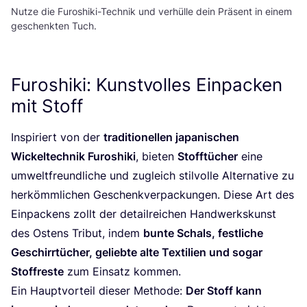
Nutze die Furoshiki-Technik und verhülle dein Präsent in einem
geschenkten Tuch.
Furoshiki: Kunstvolles Einpacken
mit Stoff
Inspi­riert von der
tra­di­tio­nel­len japa­ni­schen
Wickel­tech­nik Furo­shi­ki
, bie­ten
Stoff­tü­cher
eine
umwelt­freund­li­che und zugleich stil­vol­le Alter­na­ti­ve zu
her­kömm­li­chen Geschenk­ver­pa­ckun­gen. Die­se Art des
Ein­pa­ckens zollt der detail­rei­chen Hand­werks­kunst
des Ostens Tri­but, indem
bun­te Schals, fest­li­che
Geschirr­tü­cher, gelieb­te alte Tex­ti­li­en und sogar
Stoff­res­te
zum Ein­satz kommen.
Ein Haupt­vor­teil die­ser Metho­de:
Der Stoff kann