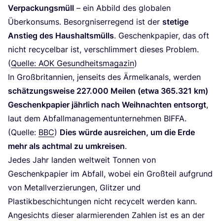
Ver­pa­ckungs­müll
– ein Abbild des glo­ba­len
Über­kon­sums. Besorg­nis­er­re­gend ist der
ste­ti­ge
Anstieg des Haus­halts­mülls
. Geschenk­pa­pier, das oft
nicht recy­cel­bar ist, ver­schlim­mert die­ses Pro­blem.
(
Quel­le:
AOK
Gesund­heits­ma­ga­zin
)
In Groß­bri­tan­ni­en, jen­seits des Ärmel­ka­nals, wer­den
schät­zungs­wei­se
227
.
000
Mei­len (etwa
365
.
321
km)
Geschenk­pa­pier jähr­lich nach Weih­nach­ten ent­sorgt
,
laut dem Abfall­ma­nage­ment­un­ter­neh­men
BIF­FA
.
(Quel­le:
BBC
)
Dies wür­de aus­rei­chen, um die Erde
mehr als acht­mal zu umkrei­sen
.
Jedes Jahr lan­den welt­weit Ton­nen von
Geschenk­pa­pier im Abfall, wobei ein Groß­teil auf­grund
von Metall­ver­zie­run­gen, Glit­zer und
Plas­tik­be­schich­tun­gen nicht recy­celt wer­den kann.
Ange­sichts die­ser alar­mie­ren­den Zah­len ist es an der