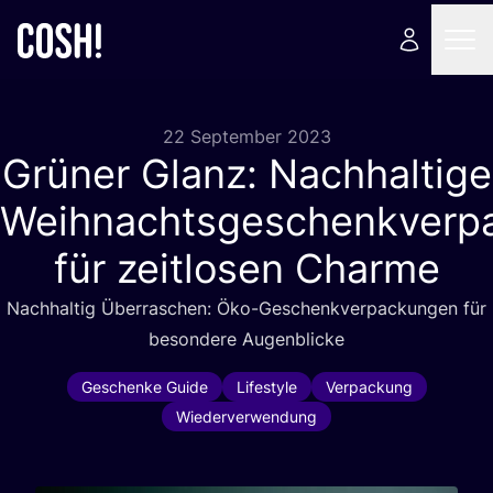
22 September 2023
Grüner Glanz: Nachhaltige
Weihnachtsgeschenkverp
für zeitlosen Charme
Nach­hal­tig Über­ra­schen: Öko-Geschenk­ver­pa­ckun­gen für
beson­de­re Augenblicke
Geschenke Guide
Lifestyle
Verpackung
Wiederverwendung