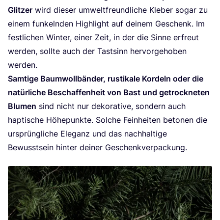
Glit­zer
wird die­ser umwelt­freund­li­che Kle­ber sogar zu
einem fun­keln­den High­light auf dei­nem Geschenk. Im
fest­li­chen Win­ter, einer Zeit, in der die Sin­ne erfreut
wer­den, soll­te auch der Tast­sinn her­vor­ge­ho­ben
werden.
Sam­ti­ge Baum­woll­bän­der, rus­ti­ka­le Kor­deln oder die
natür­li­che Beschaf­fen­heit von Bast und getrock­ne­ten
Blu­men
sind nicht nur deko­ra­ti­ve, son­dern auch
hap­ti­sche Höhe­punk­te. Sol­che Fein­hei­ten beto­nen die
ursprüng­li­che Ele­ganz und das nach­hal­ti­ge
Bewusst­sein hin­ter dei­ner Geschenkverpackung.