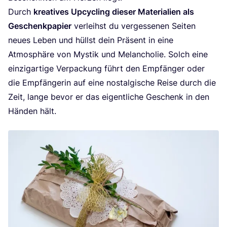
Durch
krea­ti­ves Upcy­cling die­ser Mate­ria­li­en als
Geschenk­pa­pier
ver­leihst du ver­ges­se­nen Sei­ten
neu­es Leben und hüllst dein Prä­sent in eine
Atmo­sphä­re von Mys­tik und Melan­cho­lie. Solch eine
ein­zig­ar­ti­ge Ver­pa­ckung führt den Emp­fän­ger oder
die Emp­fän­ge­rin auf eine nost­al­gi­sche Rei­se durch die
Zeit, lan­ge bevor er das eigent­li­che Geschenk in den
Hän­den hält.