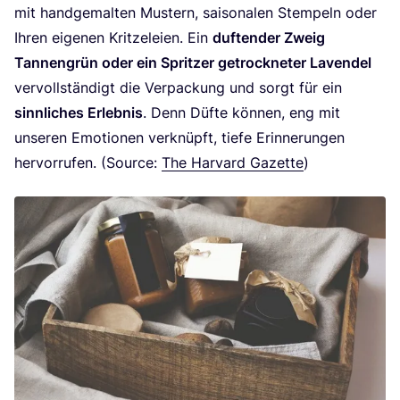
mit hand­ge­mal­ten Mus­tern, sai­so­na­len Stem­peln oder
Ihren eige­nen Krit­ze­lei­en. Ein
duf­ten­der Zweig
Tan­nen­grün oder ein Sprit­zer getrock­ne­ter Laven­del
ver­voll­stän­digt die Ver­pa­ckung und sorgt für ein
sinn­li­ches Erleb­nis
. Denn Düf­te kön­nen, eng mit
unse­ren Emo­tio­nen ver­knüpft, tie­fe Erin­ne­run­gen
her­vor­ru­fen. (Source:
The Har­vard Gazet­te
)