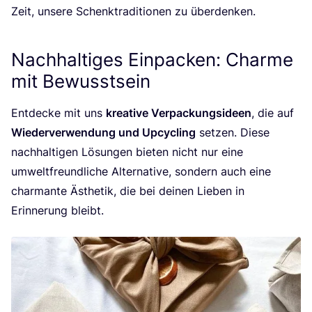
Zeit, unse­re Schenk­tra­di­tio­nen zu überdenken.
Nachhaltiges Einpacken: Charme
mit Bewusstsein
Ent­de­cke mit uns
krea­ti­ve Ver­pa­ckungs­ideen
, die auf
Wie­der­ver­wen­dung und Upcy­cling
set­zen. Die­se
nach­hal­ti­gen Lösun­gen bie­ten nicht nur eine
umwelt­freund­li­che Alter­na­ti­ve, son­dern auch eine
char­man­te Ästhe­tik, die bei dei­nen Lie­ben in
Erin­ne­rung bleibt.