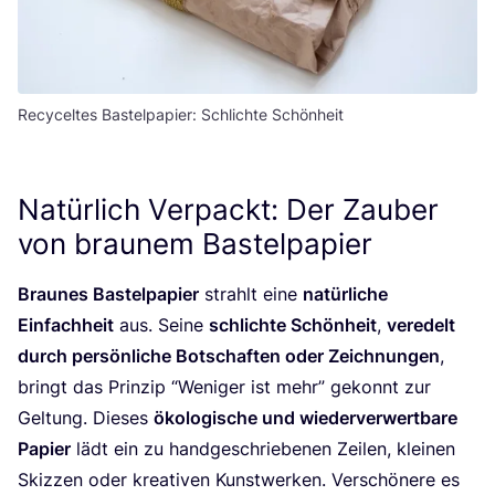
Recyceltes Bastelpapier: Schlichte Schönheit
Natürlich Verpackt: Der Zauber
von braunem Bastelpapier
Brau­nes Bas­tel­pa­pier
strahlt eine
natür­li­che
Ein­fach­heit
aus. Sei­ne
schlich­te Schön­heit
,
ver­edelt
durch per­sön­li­che Bot­schaf­ten oder Zeich­nun­gen
,
bringt das Prin­zip
“
Weni­ger ist mehr” gekonnt zur
Gel­tung. Die­ses
öko­lo­gi­sche und wie­der­ver­wert­ba­re
Papier
lädt ein zu hand­ge­schrie­be­nen Zei­len, klei­nen
Skiz­zen oder krea­ti­ven Kunst­wer­ken. Ver­schö­ne­re es