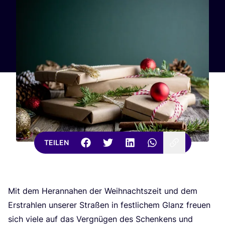
TEILEN
Mit dem Her­an­na­hen der Weih­nachts­zeit und dem
Erstrah­len unse­rer Stra­ßen in fest­li­chem Glanz freu­en
sich vie­le auf das Ver­gnü­gen des Schen­kens und