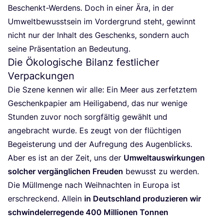
Beschenkt-Wer­dens. Doch in einer Ära, in der
Umwelt­be­wusst­sein im Vor­der­grund steht, gewinnt
nicht nur der Inhalt des Geschenks, son­dern auch
sei­ne Prä­sen­ta­ti­on an Bedeutung.
Die Ökologische Bilanz festlicher
Verpackungen
Die Sze­ne ken­nen wir alle: Ein Meer aus zer­fetz­tem
Geschenk­pa­pier am Hei­lig­abend, das nur weni­ge
Stun­den zuvor noch sorg­fäl­tig gewählt und
ange­bracht wur­de. Es zeugt von der flüch­ti­gen
Begeis­te­rung und der Auf­re­gung des Augen­blicks.
Aber es ist an der Zeit, uns der
Umwelt­aus­wir­kun­gen
sol­cher ver­gäng­li­chen Freu­den
bewusst zu wer­den.
Die Müll­men­ge nach Weih­nach­ten in Euro­pa ist
erschre­ckend. Allein
in Deutsch­land pro­du­zie­ren wir
schwin­del­erre­gen­de
400
Mil­lio­nen Ton­nen