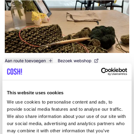
Aan route toevoegen
Bezoek webshop
Mephisto Oostende
like
Adolf Buylstraat 7, Oostende
This website uses cookies
Schoenen
We use cookies to personalise content and ads, to
provide social media features and to analyse our traffic.
We also share information about your use of our site with
our social media, advertising and analytics partners who
may combine it with other information that you’ve