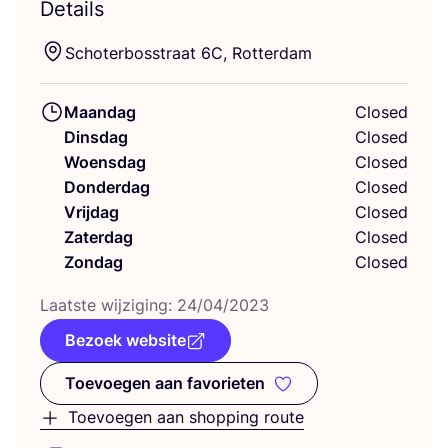
Details
Scho­ter­bos­straat
6
C
, Rotterdam
Maandag
Closed
Dinsdag
Closed
Woensdag
Closed
Donderdag
Closed
Vrijdag
Closed
Zaterdag
Closed
Zondag
Closed
Laat­ste wij­zi­ging:
24
/
04
/
2023
Bezoek website
Toevoegen aan favorieten
Toevoegen aan favorieten
Toevoegen aan shopping route