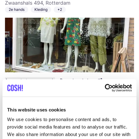
Zwaanshals 494, Rotterdam
2e hands
Kleding
+2
Aan route toevoegen
Bezoek webshop
The Swapshop Rotterdam
like
This website uses cookies
Weena
We use cookies to personalise content and ads, to
Weena 70, Rotterdam
provide social media features and to analyse our traffic.
2e hands
Kleding
+2
We also share information about your use of our site with