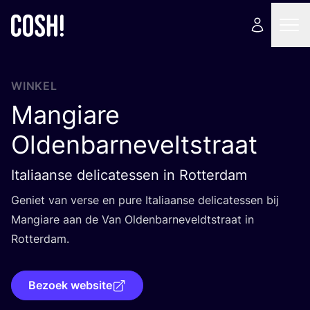
WINKEL
Mangiare
Oldenbarneveltstraat
Italiaanse delicatessen in Rotterdam
Geniet van ver­se en pure Ita­li­aan­se deli­ca­tes­sen bij
Man­gi­a­re aan de Van Olden­bar­ne­veldt­straat in
Rotterdam.
Bezoek website