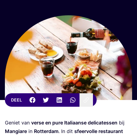
DEEL
Geniet van
ver­se en pure Ita­li­aan­se deli­ca­tes­sen
bij
Man­gi­a­re
in
Rot­ter­dam
. In dit
sfeer­vol­le res­tau­rant