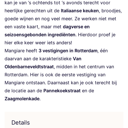
kan je van
‘
s och­tends tot
‘
s avonds terecht voor
heer­lij­ke gerech­ten uit de
Ita­li­aan­se keu­ken
, brood­jes,
goe­de wij­nen en nog veel meer. Ze wer­ken niet met
een vas­te kaart, maar met
dag­ver­se en
sei­zoens­ge­bon­den ingre­di­ën­ten
. Hier­door proef je
hier elke keer weer iets anders!
Man­gi­a­re heeft
3
ves­ti­gin­gen in Rot­ter­dam
, één
daar­van aan de karak­te­ris­tie­ke
Van
Olden­bar­ne­veldt­straat
, mid­den in het cen­trum van
Rot­ter­dam. Hier is ook de eer­ste ves­ti­ging van
Man­gi­a­re ont­staan. Daar­naast kan je ook terecht bij
de loca­tie aan de
Pan­ne­koeks­traat
en de
Zaag­mo­len­ka­de
.
Details