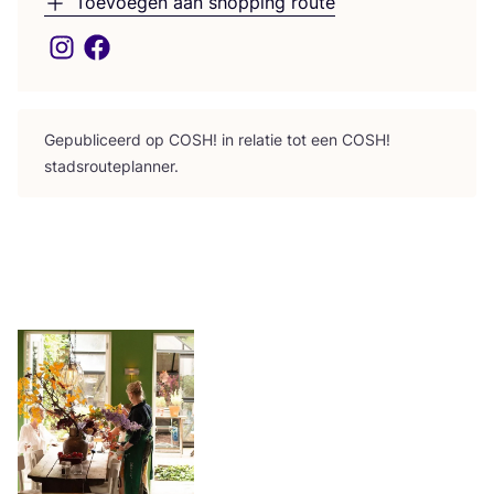
Toevoegen aan shopping route
Gepu­bli­ceerd op
COSH
! in rela­tie tot een
COSH
!
stadsrouteplanner.