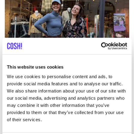
Aan route toevoegen
Bezoek webshop
This website uses cookies
We use cookies to personalise content and ads, to
OSKA Rotterdam
provide social media features and to analyse our traffic.
like
Nieuwe Binnenweg 50, Rotterdam
We also share information about your use of our site with
Kleding
Accessories
our social media, advertising and analytics partners who
may combine it with other information that you’ve
provided to them or that they’ve collected from your use
of their services.