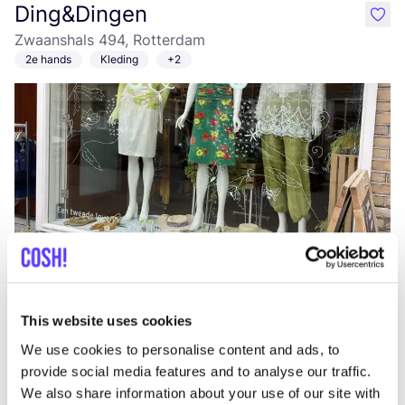
Ding&Dingen
like
Zwaanshals 494, Rotterdam
2e hands
Kleding
+2
Aan route toevoegen
Bezoek webshop
This website uses cookies
Fermin
like
We use cookies to personalise content and ads, to
Noordplein 57, Rotterdam
provide social media features and to analyse our traffic.
Diner
We also share information about your use of our site with