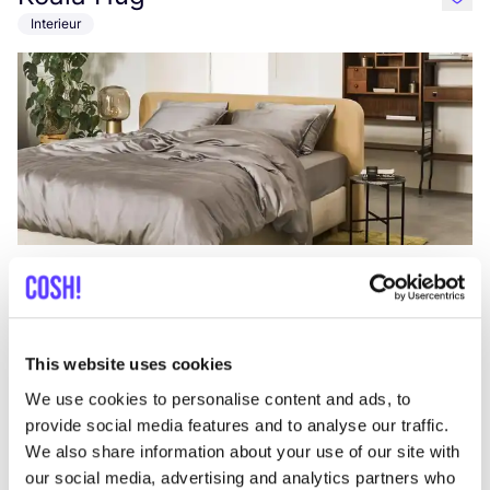
like
Interieur
Aan route toevoegen
Bezoek webshop
Bar Stroom
like
This website uses cookies
Maasboulevard 102, Rotterdam
We use cookies to personalise content and ads, to
Lunch
Diner
provide social media features and to analyse our traffic.
We also share information about your use of our site with
our social media, advertising and analytics partners who