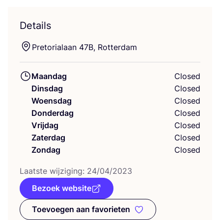
Details
Pre­to­ria­laan
47
B
, Rotterdam
Maandag
Closed
Dinsdag
Closed
Woensdag
Closed
Donderdag
Closed
Vrijdag
Closed
Zaterdag
Closed
Zondag
Closed
Laat­ste wij­zi­ging:
24
/
04
/
2023
Bezoek website
Toevoegen aan favorieten
Toevoegen aan favorieten