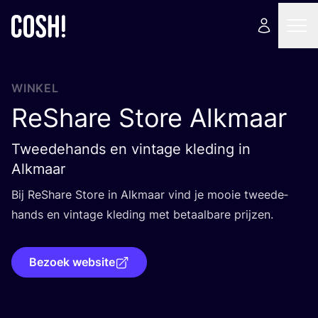
WINKEL
ReShare Store Alkmaar
Tweedehands en vintage kleding in
Alkmaar
Bij ReS­ha­re Sto­re in Alkmaar vind je mooie twee­de­
hands en vin­ta­ge kle­ding met betaal­ba­re prijzen.
Bezoek website