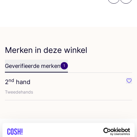
Previous
Next
Merken in deze winkel
Geverifieerde merken
1
nd
2
hand
Favo
Twee­de­hands