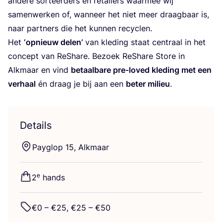
ande­re sor­teer­ders en retai­lers waar­mee wij
samen­wer­ken of, wan­neer het niet meer draag­baar is,
naar part­ners die het kun­nen recyclen.
Het
‘
opnieuw delen’
van kle­ding staat cen­traal in het
con­cept van ReS­ha­re. Bezoek ReS­ha­re Sto­re in
Alkmaar en vind
betaal­ba­re pre-loved kle­ding met een
ver­haal
én draag je bij aan een
beter mili­eu
.
Details
Pay­g­lop
15
, Alkmaar
e
2
hands
€
0
– €
25
, €
25
– €
50