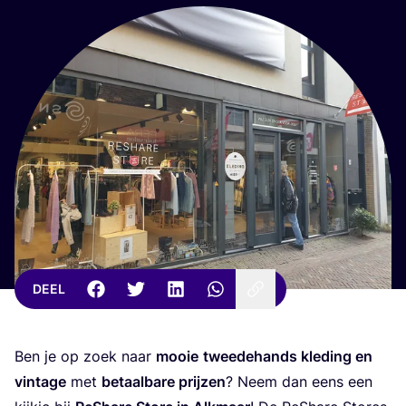
DEEL
Ben je op zoek naar
mooie
twee­de­hands kle­ding en
vin­ta­ge
met
betaal­ba­re prij­zen
? Neem dan eens een