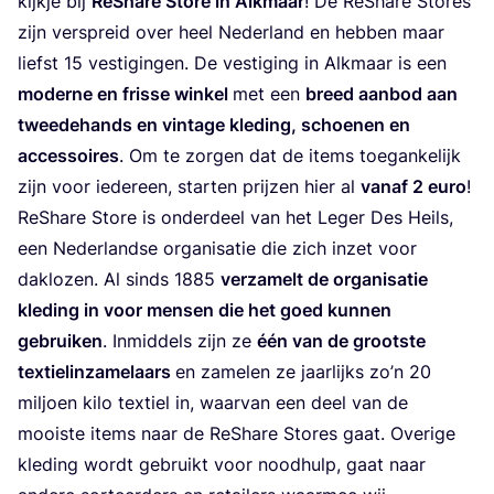
kijk­je bij
ReS­ha­re Sto­re in Alkmaar
! De ReS­ha­re Sto­res
zijn ver­spreid over heel Neder­land en heb­ben maar
liefst
15
ves­ti­gin­gen. De ves­ti­ging in Alkmaar is een
moder­ne en fris­se win­kel
met een
breed aan­bod aan
twee­de­hands en vin­ta­ge kle­ding, schoe­nen en
acces­soi­res
. Om te zor­gen dat de items toe­gan­ke­lijk
zijn voor ieder­een, star­ten prij­zen hier al
van­af
2
euro
!
ReS­ha­re Sto­re is onder­deel van het Leger Des Heils,
een Neder­land­se orga­ni­sa­tie die zich inzet voor
dak­lo­zen. Al sinds
1885
ver­za­melt de orga­ni­sa­tie
kle­ding in voor men­sen die het goed kun­nen
gebrui­ken
. Inmid­dels zijn ze
één van de groot­ste
tex­tiel­in­za­me­laars
en zame­len ze jaar­lijks zo’n
20
mil­joen kilo tex­tiel in, waar­van een deel van de
mooi­ste items naar de ReS­ha­re Sto­res gaat. Ove­ri­ge
kle­ding wordt gebruikt voor nood­hulp, gaat naar