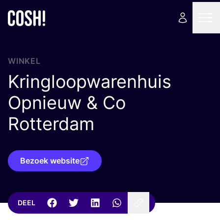
WINKEL
Kringloopwarenhuis
Opnieuw
&
Co
Rotterdam
Bezoek website
DEEL