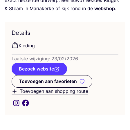
exact het­zelf­de ont­werp. Benieuwd? Bezoek Rid­ges
&
Steam in Mari­a­ker­ke of kijk rond in de
web­shop
.
Details
Kle­ding
Laat­ste wij­zi­ging:
23
/
02
/
2026
Bezoek website
Toevoegen aan favorieten
Toevoegen aan favorieten
Toevoegen aan shopping route