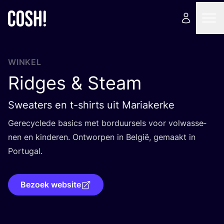
WINKEL
Ridges
&
Steam
Sweaters en t-shirts uit Mariakerke
Gere­cy­cle­de basics met bor­duur­sels voor vol­was­se­
nen en kin­de­ren. Ont­wor­pen in Bel­gië, gemaakt in
Portugal.
Bezoek website