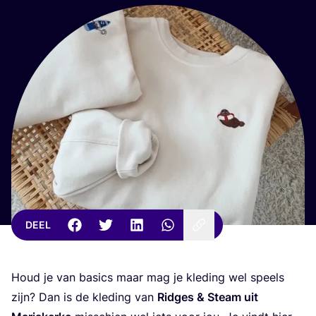
DEEL
Houd je van basics maar mag je kle­ding wel speels
zijn? Dan is de kle­ding van
Rid­ges
&
Steam uit