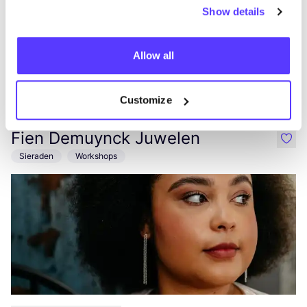
Show details
Allow all
Aan route toevoegen
Bezoek webshop
Customize
Fien Demuynck Juwelen
like
Sieraden
Workshops