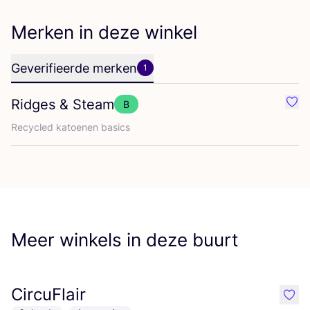
Merken in deze winkel
Geverifieerde merken
1
Ridges
&
Steam
B
Favo
Recy­cled katoe­nen basics
Meer winkels in deze buurt
CircuFlair
like