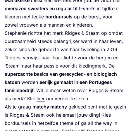
Mari­a­ker­ke
mis­schien wel iets voor jou. Je vindt hier
over­si­zed swea­ters en regu­lar fit
t‑shirts
in tijd­lo­ze
kleu­ren met leu­ke
bor­duur­sels
op de borst, voor
zowel vrou­wen als man­nen en kinderen.
Stép­ha­nie richt­te het merk Rid­ges
&
Steam op omdat
duur­zaam­heid steeds belang­rij­ker werd in haar leven,
zeker sinds de geboor­te van haar twee­ling in
2019
.
‘
Rid­ges’ ver­wijst naar haar lief­de voor de ber­gen en
‘
Steam’ naar haar pas­sie voor dit kle­ding­merk. De
super­zach­te basics van gere­cy­cled- en bio­lo­gisch
katoen
wor­den
eer­lijk gemaakt in een Por­tu­gees
fami­lie­be­drijf.
Wil je meer weten over Rid­ges
&
Steam
als merk? Klik
hier
om ver­der te lezen.
Als je graag
matchy matchy
gekleed bent met je gezin
is Rid­ges
&
Steam ook hele­maal jouw ding! Kies
bor­duur­sels in het­zelf­de the­ma of ga all the way in