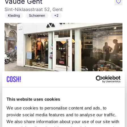
Vaude Gent
like
Sint-Niklaasstraat 52, Gent
Kleding
Schoenen
+2
Aan route toevoegen
Bezoek webshop
Atelier Content
This website uses cookies
like
Brabantdam 56, Gent
We use cookies to personalise content and ads, to
Schoenen
provide social media features and to analyse our traffic.
We also share information about your use of our site with