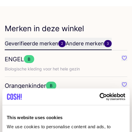
Merken in deze winkel
Geverifieerde merken
Andere merken
2
3
ENGEL
B
Favo
Bio­lo­gi­sche kle­ding voor het hele gezin
Orangenkinder
B
Favo
Pickapooh
Favo
This website uses cookies
Playshoes
We use cookies to personalise content and ads, to
Favo