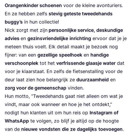
Oran­gen­kin­der schoe­nen
voor de klei­ne avon­tu­riers.
En ze heb­ben zelfs
ste­vig getes­te twee­de­hands
bug­gy’s
in hun collectie!
Nick zorgt met zijn
per­soon­lij­ke ser­vi­ce, des­kun­di­ge
advies
en
gezins­vrien­de­lij­ke
inrich­ting
ervoor dat je je
met­een thuis voelt. Elk detail maakt je bezoek nog
fij­ner: van een
gezel­li­ge
speel­hoek
en
han­di­ge
ver­schoon­plek
tot het
ver­fris­sen­de glaas­je water
dat
voor je klaarstaat. En zelfs de fiet­sen­stal­ling voor de
deur laat zien hoe belang­rijk ze
duur­zaam­heid
en
zorg voor de gemeen­schap
vinden.
Hun mot­to,
“
Twee­de­hands gaat niet alleen om wat je
vindt, maar ook wan­neer en hoe je het ont­dekt,”
nodigt hun klan­ten uit om hun reis op
Inst­agram
of
Whats­App
te vol­gen, zo blijf je altijd op de hoog­te
van de
nieu­we
vond­sten
die
ze
dage­lijks
toe­voe­gen
.