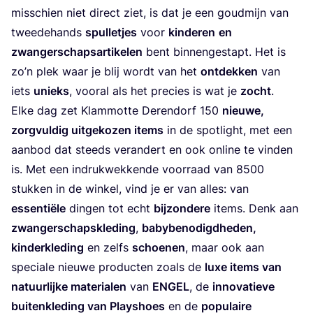
mis­schien niet direct ziet, is dat je een goud­mijn van
twee­de­hands
spul­le­tjes
voor
kin­de­ren
en
zwan­ger­schaps­ar­ti­ke­len
bent bin­nen­ge­stapt. Het is
zo’n plek waar je blij wordt van het
ont­dek­ken
van
iets
unieks
, voor­al als het pre­cies is wat je
zocht
.
Elke dag zet Klam­mot­te Deren­dorf
150
nieu­we,
zorg­vul­dig uit­ge­ko­zen items
in de spot­light, met een
aan­bod dat steeds ver­an­dert en ook onli­ne te vin­den
is. Met een indruk­wek­ken­de voor­raad van
8500
stuk­ken in de win­kel, vind je er van alles: van
essen­ti­ë­le
din­gen tot echt
bij­zon­de­re
items. Denk aan
zwan­ger­schaps­kle­ding
,
baby­be­no­digd­he­den,
kin­der­kle­ding
en zelfs
schoe­nen
, maar ook aan
spe­ci­a­le nieu­we pro­duc­ten zoals de
luxe items van
natuur­lij­ke mate­ri­a­len
van
ENGEL
, de
inno­va­tie­ve
bui­ten­kle­ding van Play­shoes
en de
popu­lai­re