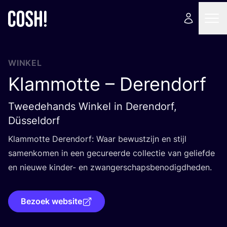
WINKEL
Klammotte – Derendorf
Tweedehands Winkel in Derendorf,
Düsseldorf
Klam­mot­te Deren­dorf: Waar bewust­zijn en stijl
samen­ko­men in een gecu­reer­de col­lec­tie van gelief­de
en nieu­we kin­der- en zwangerschapsbenodigdheden.
Bezoek website