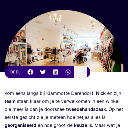
DEEL
Kom eens langs bij Klam­mot­te Deren­dorf!
Nick
en zijn
team
staan klaar om je te ver­wel­ko­men in een win­kel
die meer is dan je door­snee
twee­de­hands­zaak
. Op het
eer­ste gezicht zie je met­een hoe net­jes alles is
geor­ga­ni­seerd
en hoe groot de
keu­ze
is. Maar wat je