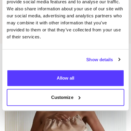
provide social media features and to analyse our traffic.
We also share information about your use of our site with
Affenzahn
our social media, advertising and analytics partners who
Favo
may combine it with other information that you’ve
provided to them or that they’ve collected from your use
of their services.
Show details
Meer winkels in deze buurt
Allow all
Atelier hesa.design
like
Weißenburgstraße 68, Düsseldorf
Customize
Accessories