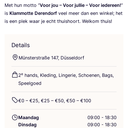
Met hun mot­to
“
Voor jou – Voor jul­lie – Voor ieder­een!
”
is
Klam­mot­te
Deren­dorf
veel meer dan een win­kel; het
is een plek waar je echt thuis­hoort. Wel­kom thuis!
Details
Mün­ster­straße
147
, Düsseldorf
e
2
hands, Kle­ding, Lin­ge­rie, Schoe­nen, Bags,
Speelgoed
€
0
– €
25
, €
25
– €
50
, €
50
– €
100
Maandag
09:00 - 18:30
Dinsdag
09:00 - 18:30