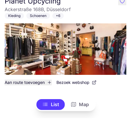
Planet Upcycling
like
Ackerstraße 168B, Düsseldorf
Kleding
Schoenen
+6
Aan route toevoegen
Bezoek webshop
List
Map