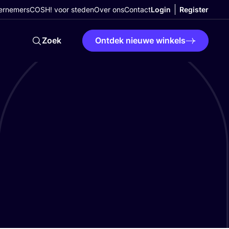
ernemers
COSH! voor steden
Over ons
Contact
Login
Register
Zoek
Ontdek nieuwe winkels