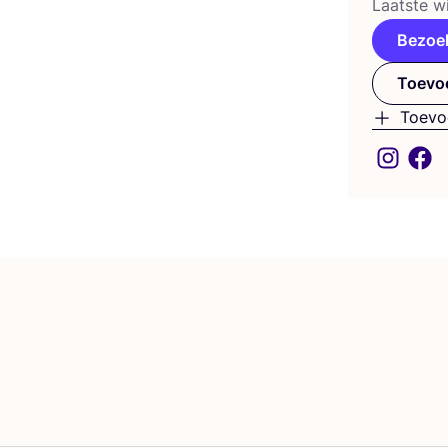
Laat­ste wi
Bezoe
Toevoe
Toevo