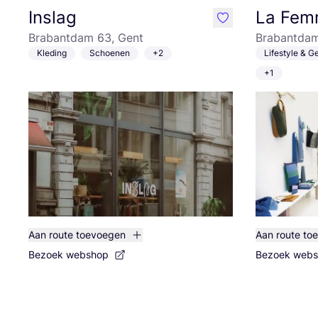
Inslag
La Fem
like
Brabantdam 63, Gent
Brabantdam
Kleding
Schoenen
+2
Lifestyle & 
+1
Aan route toevoegen
Aan route to
Bezoek webshop
Bezoek web