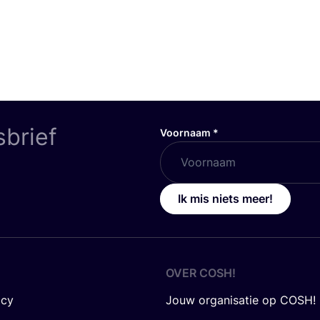
sbrief
Voornaam
*
Ik mis niets meer!
OVER
COSH
!
icy
Jouw organisatie op COSH!