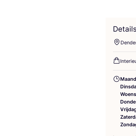
Detail
Den­de
Inte­ri­e
Maand
Dinsd
Woens
Donde
Vrijda
Zaterd
Zonda