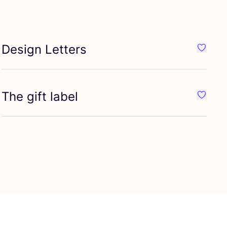
Design Letters
iete {naam}
Favorie
The gift label
iete {naam}
Favorie
iete {naam}