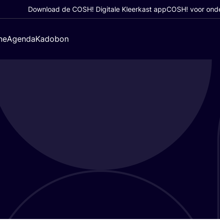
Download de COSH! Digitale Kleerkast app
COSH! voor ond
ne
Agenda
Kadobon