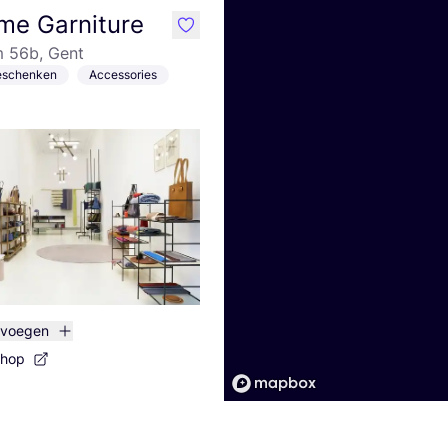
me Garniture
like
 56b, Gent
Geschenken
Accessories
evoegen
shop