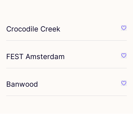
voriete {naam}
Crocodile Creek
voriete {naam}
Favor
FEST
Amsterdam
voriete {naam}
Favor
Banwood
voriete {naam}
Favor