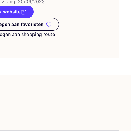
j­zi­ging:
20
/
06
/
2023
k website
gen aan favorieten
Toevoegen aan favorieten
egen aan shopping route