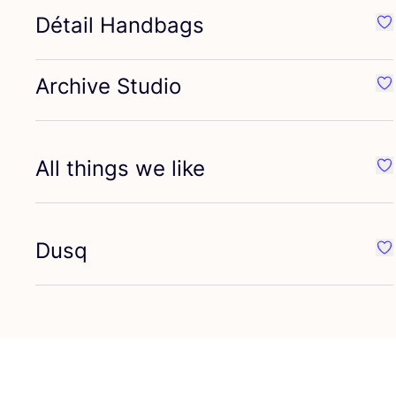
Détail Handbags
Fa
Archive Studio
Fa
All things we like
Fa
Dusq
Fa