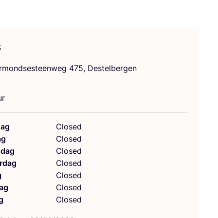
s
r­mondse­steen­weg
475
, Destelbergen
ur
ag
Closed
ag
Closed
dag
Closed
rdag
Closed
g
Closed
ag
Closed
g
Closed