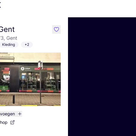
t
Gent
like
3, Gent
Kleding
+2
evoegen
shop