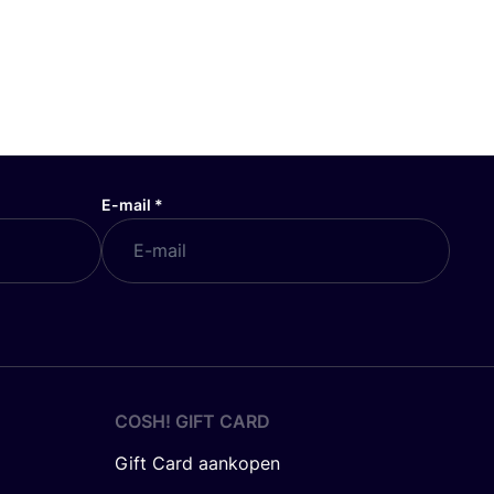
E-mail
*
COSH! GIFT CARD
Gift Card aankopen