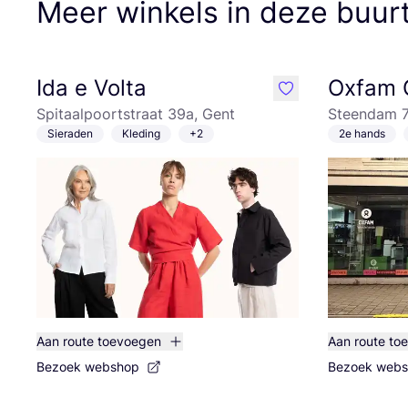
Meer winkels in deze buur
Ida e Volta
Oxfam 
like
Spitaalpoortstraat 39a, Gent
Steendam 7
Sieraden
Kleding
+2
2e hands
Aan route toevoegen
Aan route to
Bezoek webshop
Bezoek web