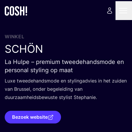
WINKEL
SCHÖN
La Hulpe – premium tweedehandsmode en
personal styling op maat
Luxe twee­de­hands­mo­de en sty­ling­ad­vies in het zui­den
van Brus­sel, onder bege­lei­ding van
duur­zaam­heids­be­wus­te sty­list Stephanie.
Bezoek website