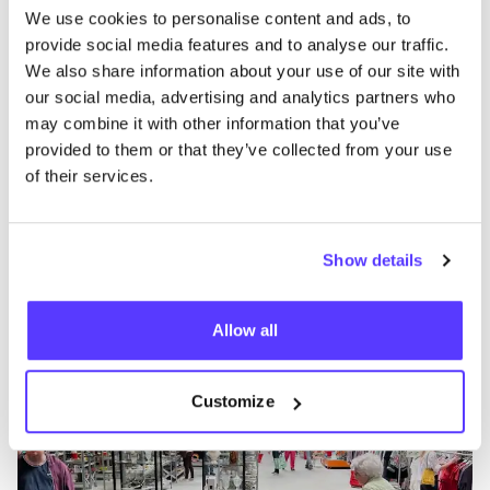
We use cookies to personalise content and ads, to
provide social media features and to analyse our traffic.
We also share information about your use of our site with
our social media, advertising and analytics partners who
may combine it with other information that you’ve
provided to them or that they’ve collected from your use
of their services.
Aan route toevoegen
Bezoek webshop
Show details
Kringwinkel ViTeS Overijse
Allow all
like
Brusselsesteenweg 290, Overijse
Kleding
Schoenen
+4
Customize