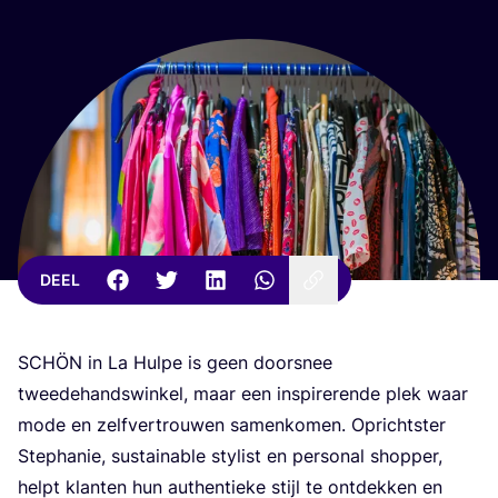
DEEL
SCHÖN
in La Hul­pe is geen door­snee
twee­de­hands­win­kel, maar een inspi­re­ren­de plek waar
mode en zelf­ver­trou­wen samen­ko­men. Opricht­ster
Step­ha­nie, sustai­na­ble sty­list en per­so­nal shop­per,
helpt klan­ten hun authen­tie­ke stijl te ont­dek­ken en