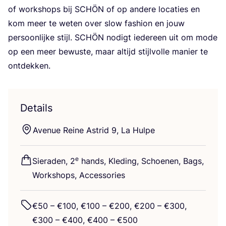
of work­shops bij
SCHÖN
of op ande­re loca­ties en
kom meer te weten over slow fas­hi­on en jouw
per­soon­lij­ke stijl.
SCHÖN
nodigt ieder­een uit om mode
op een meer bewus­te, maar altijd stijl­vol­le manier te
ontdekken.
Details
Ave­nue Rei­ne Astrid
9
, La Hulpe
e
Sie­ra­den,
2
hands, Kle­ding, Schoe­nen, Bags,
Work­shops, Accessories
€
50
– €
100
, €
100
– €
200
, €
200
– €
300
,
€
300
– €
400
, €
400
– €
500