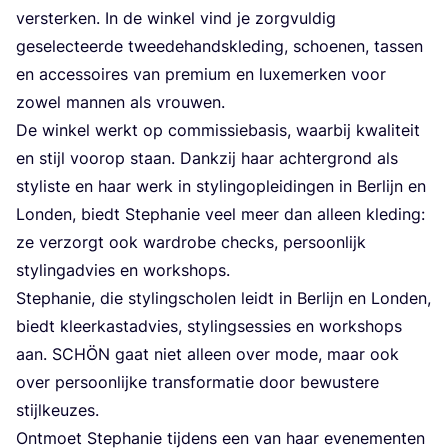
ver­ster­ken. In de win­kel vind je zorg­vul­dig
gese­lec­teer­de twee­de­hands­kle­ding, schoe­nen, tas­sen
en acces­soi­res van pre­mi­um en luxe­mer­ken voor
zowel man­nen als vrouwen.
De win­kel werkt op com­mis­sie­ba­sis, waar­bij kwa­li­teit
en stijl voor­op staan. Dank­zij haar ach­ter­grond als
sty­lis­te en haar werk in sty­ling­op­lei­din­gen in Ber­lijn en
Lon­den, biedt Step­ha­nie veel meer dan alleen kle­ding:
ze ver­zorgt ook ward­ro­be checks, per­soon­lijk
sty­ling­ad­vies en workshops.
Step­ha­nie, die sty­ling­scho­len leidt in Ber­lijn en Lon­den,
biedt kleer­kastad­vies, sty­ling­ses­sies en work­shops
aan.
SCHÖN
gaat niet alleen over mode, maar ook
over per­soon­lij­ke trans­for­ma­tie door bewus­te­re
stijlkeuzes.
Ont­moet Step­ha­nie tij­dens een van haar eve­ne­men­ten