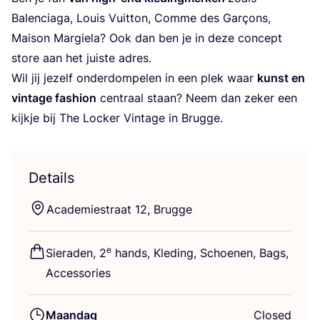
Balen­cia­ga, Louis Vuit­ton, Com­me des Gar­çons,
Mai­son Mar­gie­la? Ook dan ben je in deze con­cept
sto­re aan het juis­te adres.
Wil jij jezelf onder­dom­pe­len in een plek waar
kunst en
vin­ta­ge fas­hi­on
cen­traal staan? Neem dan zeker een
kijk­je bij The Loc­ker Vin­ta­ge in Brugge.
Details
Aca­de­mie­straat
12
, Brugge
e
Sie­ra­den,
2
hands, Kle­ding, Schoe­nen, Bags,
Accessories
Maandag
Closed