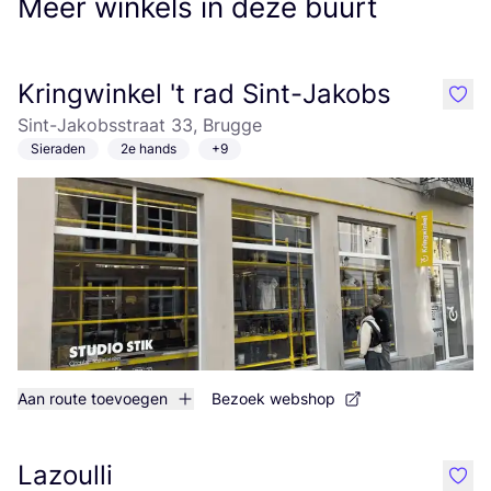
Meer winkels in deze buurt
Kringwinkel 't rad Sint-Jakobs
like
Sint-Jakobsstraat 33, Brugge
Sieraden
2e hands
+9
Aan route toevoegen
Bezoek webshop
Lazoulli
like