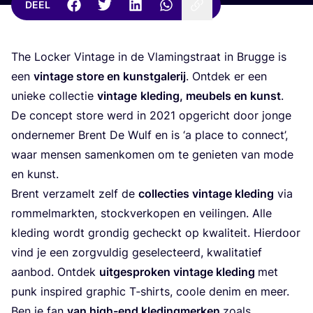
DEEL
The Loc­ker Vin­ta­ge in de Vla­mingstraat in Brug­ge is
een
vin­ta­ge sto­re en kunst­ga­le­rij
. Ont­dek er een
unie­ke col­lec­tie
vin­ta­ge
kle­ding, meu­bels en kunst
.
De con­cept sto­re werd in
2021
opge­richt door jon­ge
onder­ne­mer Brent De Wulf en is
‘
a pla­ce to con­nect’,
waar men­sen samen­ko­men om te genie­ten van mode
en kunst.
Brent ver­za­melt zelf de
col­lec­ties vin­ta­ge kle­ding
via
rom­mel­mark­ten, stock­ver­ko­pen en vei­lin­gen. Alle
kle­ding wordt gron­dig gecheckt op kwa­li­teit. Hier­door
vind je een zorg­vul­dig gese­lec­teerd, kwa­li­ta­tief
aan­bod. Ont­dek
uit­ge­spro­ken vin­ta­ge kle­ding
met
punk inspi­red grap­hic T‑shirts, coo­le denim en meer.
Ben je fan
van high-end kle­ding­mer­ken
zoals