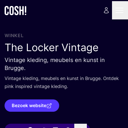
WINKEL
The Locker Vintage
Vintage kleding, meubels en kunst in
Brugge.
Vin­ta­ge kle­ding, meu­bels en kunst in Brug­ge. Ont­dek
pink inspi­red vin­ta­ge kleding.
Bezoek website