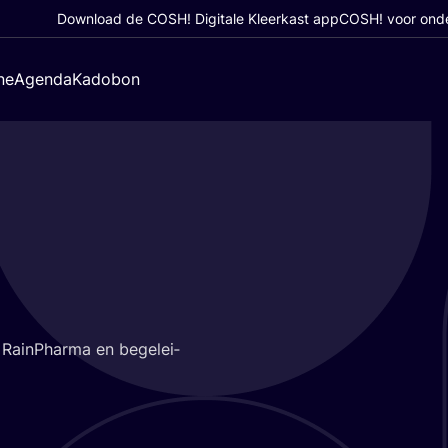
Download de COSH! Digitale Kleerkast app
COSH! voor ond
ne
Agenda
Kadobon
n RainP­har­ma en bege­lei­