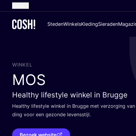
Dutch
English
Steden
Winkels
Kleding
Sieraden
Magazi
French
Spanish
German
Croatian
WINKEL
MOS
Healthy lifestyle winkel in Brugge
Heal­thy life­sty­le win­kel in Brug­ge met ver­zor­ging va
ding voor een gezon­de levensstijl.
Bezoek website