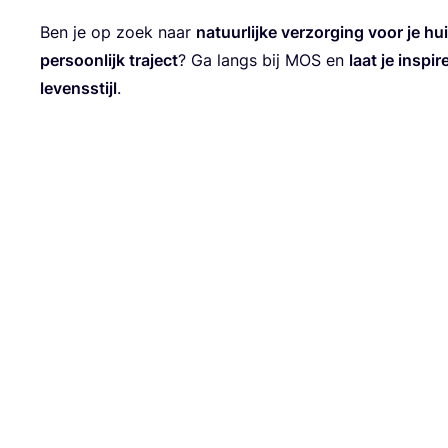
Ben je op zoek naar
natuur­lij­ke ver­zor­ging voor je hu
per­soon­lijk tra­ject
? Ga langs bij
MOS
en
laat je inspi­
levens­stijl
.