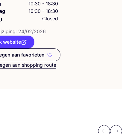
g
10:30 - 18:30
ag
10:30 - 18:30
g
Closed
j­zi­ging:
24
/
02
/
2026
k website
gen aan favorieten
Toevoegen aan favorieten
egen aan shopping route