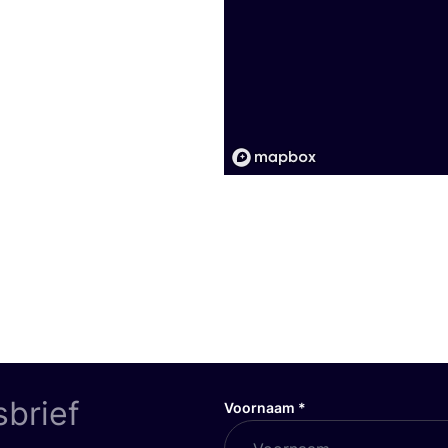
sbrief
Voornaam
*