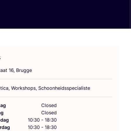
s
traat
16
, Brugge
­ti­ca, Work­shops, Schoonheidsspecialiste
ag
Closed
ag
Closed
dag
10:30 - 18:30
rdag
10:30 - 18:30