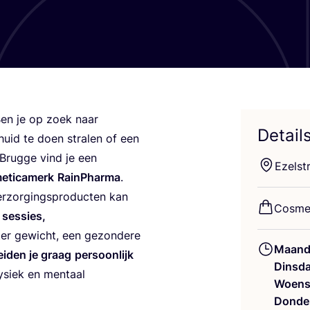
Ben je op zoek naar
Detail
e huid te doen stra­len of een
Brug­ge vind je een
Ezel­s
­ti­ca­me­rk
RainP­har­ma
.
­zor­gings­pro­duc­ten kan
Cos­me
ses­sies,
ter gewicht, een gezon­de­re
Maand
ei­den je graag
per­soon­lijk
Dinsd
fysiek en men­taal
Woens
Donde