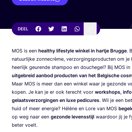
DEEL
MOS
is een
heal­thy life­sty­le win­kel in hart­je Brug­ge
. 
natuur­lij­ke zon­ne­crè­me, ver­zor­gings­pro­duc­ten om j
heer­lijk geu­ren­de sham­poo en dou­che­gel? Bij
MOS
in 
uit­ge­breid aan­bod pro­duc­ten van het
Bel­gi­sche cos­me
Maar
MOS
is meer dan een win­kel waar je gezon­de ver
kopen. Je kan je er ook terecht voor
work­shops, info 
gelaats­ver­zor­gin­gen en luxe pedi­cu­res
. Wil je een be
huid of meer ener­gie? Hélè­ne en Lore van
MOS
bege­l
op weg naar een
gezon­de levens­stijl
waar­door jij je 
beter voelt.