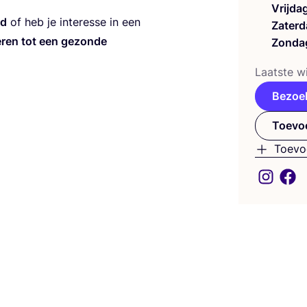
Vrijda
id
of heb je inte­res­se in een
Zaterd
re­ren tot een gezon­de
Zonda
Laat­ste wi
Bezoe
Toevoe
Toevo