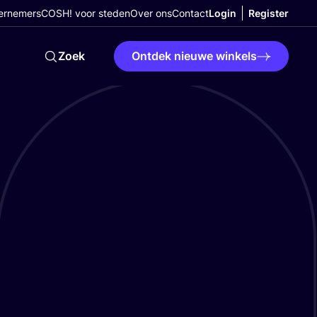
ernemers
COSH! voor steden
Over ons
Contact
Login
Register
Zoek
Ontdek nieuwe winkels