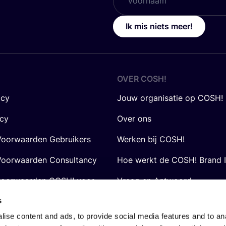
Ik mis niets meer!
OVER
COSH
!
icy
Jouw organisatie op COSH!
icy
Over ons
oorwaarden Gebruikers
Werken bij COSH!
oorwaarden Consultancy
Hoe werkt de COSH! Brand 
voorwaarden COSH! voor
Vraag en Antwoord
s
ise content and ads, to provide social media features and to anal