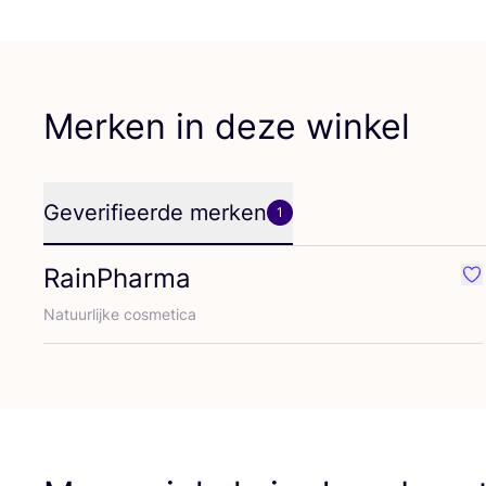
Merken in deze winkel
Geverifieerde merken
1
RainPharma
Fa
Natuur­lij­ke cosmetica