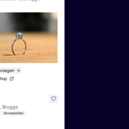
evoegen
shop
like
1, Brugge
Accessories