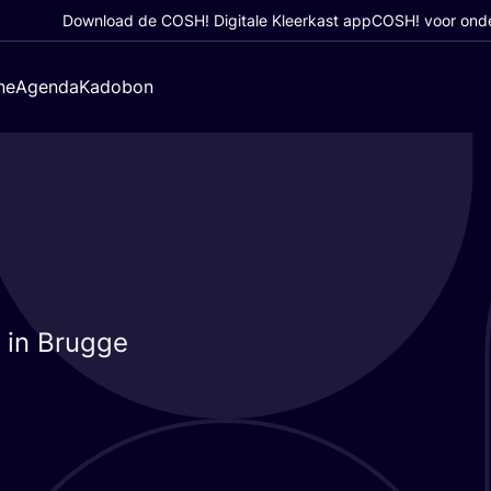
Download de COSH! Digitale Kleerkast app
COSH! voor ond
ne
Agenda
Kadobon
a in Brugge