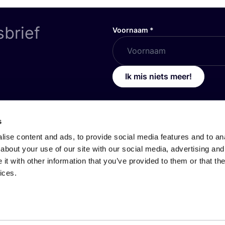
sbrief
Voornaam
*
Ik mis niets meer!
s
OVER
COSH
!
ise content and ads, to provide social media features and to anal
icy
Jouw organisatie op COSH!
about your use of our site with our social media, advertising and
t with other information that you’ve provided to them or that the
icy
Over ons
ices.
oorwaarden Gebruikers
Werken bij COSH!
oorwaarden Consultancy
Hoe werkt de COSH! Brand 