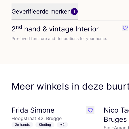
Geverifieerde merken
1
nd
2
hand
&
vintage Interior
Fa
Pre-loved fur­ni­tu­re and deco­ra­ti­ons for your home.
Meer winkels in deze buur
Frida Simone
Nico T
like
Bruges
Hoogstraat 42, Brugge
2e hands
Kleding
+2
Sint-Amand