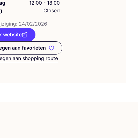
ag
12:00 - 18:00
g
Closed
j­zi­ging:
24
/
02
/
2026
k website
gen aan favorieten
Toevoegen aan favorieten
egen aan shopping route