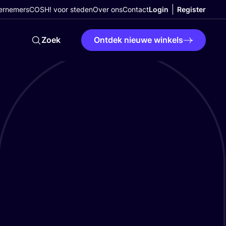
ernemers
COSH! voor steden
Over ons
Contact
Login
Register
Zoek
Ontdek nieuwe winkels