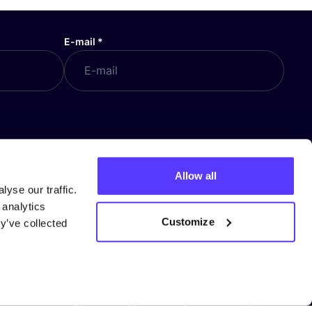
E-mail
*
Allow all
COSH! GIFT CARD
yse our traffic.
Gift Card aankopen
 analytics
Customize
y’ve collected
Gift Card ontvangen als winkel
Algemene Voorwaarden voor
gebruikers
Index?
Algemene Voorwaarden voor winkels