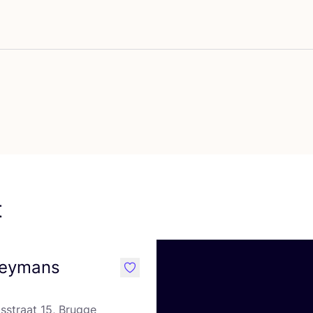
voriete {naam}
t
aeymans
like
sstraat 15, Brugge