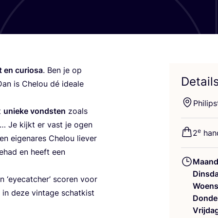
 en curi­o­sa
. Ben je op
Detail
an is Che­lou dé ide­a­le
Phi­lip
t
unie­ke vond­sten
zoals
, … Je kijkt er vast je ogen
e
2
hand
en eige­na­res Che­lou lie­ver
 gehad en heeft een
Maand
Dinsd
en
‘
eye­cat­cher’ sco­ren voor
Woens
n deze vin­ta­ge schat­kist
Donde
Vrijda