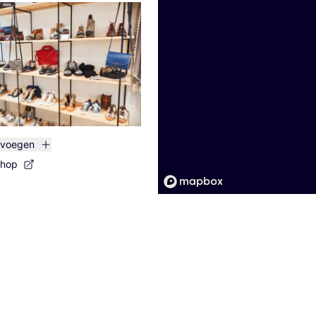
evoegen
shop