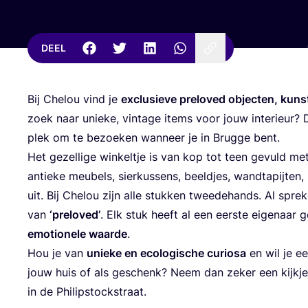
DEEL
Bij Che­lou vind je
exclu­sie­ve prel­oved objec­ten, kunst
zoek naar unie­ke, vin­ta­ge items voor jouw inte­ri­eur? D
plek om te bezoe­ken wan­neer je in Brug­ge bent.
Het gezel­li­ge win­kel­tje is van kop tot teen gevuld me
antie­ke meu­bels, sier­kus­sens, beeld­jes, wand­ta­pij­ten
uit. Bij Che­lou zijn alle stuk­ken twee­de­hands. Al spre­k
van
‘
prel­oved’
. Elk stuk heeft al een eer­ste eige­naar
emo­ti­o­ne­le waar­de
.
Hou je van
unie­ke en eco­lo­gi­sche curi­o­sa
en wil je e
jouw huis of als geschenk? Neem dan zeker een kijk­je i
in de Philipstockstraat.