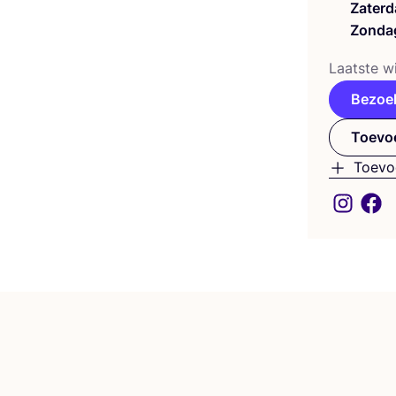
Zaterd
Zonda
Laat­ste wi
Bezoe
Toevoe
Toevo