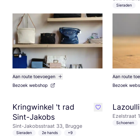
Sieraden
Aan route toevoegen
Aan route to
Bezoek webshop
Bezoek web
Kringwinkel 't rad
Lazoulli
like
Sint-Jakobs
Ezelstraat 
Schoenen
Sint-Jakobsstraat 33, Brugge
Sieraden
2e hands
+9