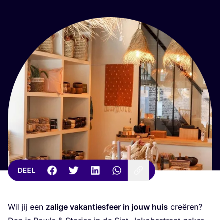
DEEL
Wil jij een
zali­ge vakan­tie­sfeer in jouw huis
cre­ë­ren?