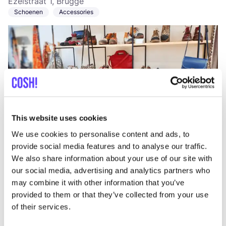
Ezelstraat 1, Brugge
Schoenen
Accessories
This website uses cookies
Aan route toevoegen
Bezoek webshop
We use cookies to personalise content and ads, to
provide social media features and to analyse our traffic.
We also share information about your use of our site with
Kringwinkel 't rad Sint-Jakobs
like
our social media, advertising and analytics partners who
Sint-Jakobsstraat 33, Brugge
may combine it with other information that you’ve
Sieraden
2e hands
+9
provided to them or that they’ve collected from your use
of their services.