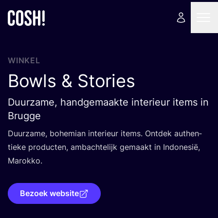
WINKEL
Bowls
&
Stories
Duurzame, handgemaakte interieur items in
Brugge
Duur­za­me, bohe­mi­an inte­ri­eur items. Ont­dek authen­
tie­ke pro­duc­ten, ambach­te­lijk gemaakt in Indo­ne­sië,
Marokko.
Bezoek website