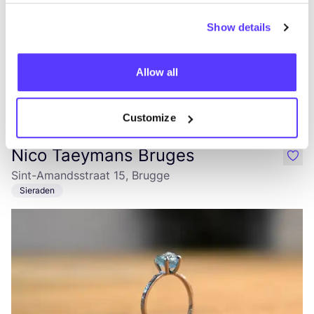
Show details
Allow all
Aan route toevoegen
Bezoek webshop
Customize
Nico Taeymans Bruges
like
Sint-Amandsstraat 15, Brugge
Sieraden