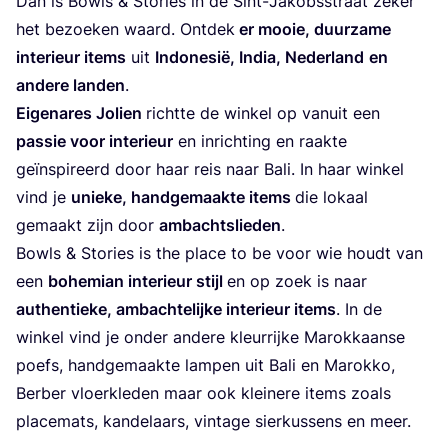
Dan is Bowls
&
Sto­ries in de Sint-Jakobs­straat zeker
het bezoe­ken waard. Ont­dek
er mooie, duur­za­me
inte­ri­eur items
uit
Indo­ne­sië, India, Neder­land
en
ande­re lan­den
.
Eige­na­res Jolien
richt­te de win­kel op van­uit een
pas­sie voor inte­ri­eur
en inrich­ting en raak­te
geïn­spi­reerd door haar reis naar Bali. In haar win­kel
vind je
unie­ke, hand­ge­maak­te items
die lokaal
gemaakt zijn door
ambachts­lie­den
.
Bowls
&
Sto­ries is the pla­ce to be voor wie houdt van
een
bohe­mi­an inte­ri­eur stijl
en op zoek is naar
authen­tie­ke, ambach­te­lij­ke inte­ri­eur items
. In de
win­kel vind je onder ande­re kleur­rij­ke Marok­kaan­se
poefs, hand­ge­maak­te lam­pen uit Bali en Marok­ko,
Ber­ber vloer­kle­den maar ook klei­ne­re items zoals
pla­ce­mats, kan­de­laars, vin­ta­ge sier­kus­sens en meer.