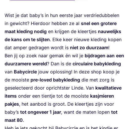
Wist je dat baby’s in hun eer­ste jaar ver­drie­dub­be­len
in gewicht? Hier­door heb­ben ze al
snel een gro­te­re
maat kle­ding nodig
en krij­gen de kleer­tjes
nau­we­lijks
de kans om te slij­ten
. Elke keer nieu­we kle­ding kopen
dat amper gedra­gen wordt is
niet zo duur­zaam
!
Ben jij op zoek naar gemak én wil je
bij­dra­gen aan
een
duur­za­me­re wereld
? Dan is de
cir­cu­lai­re baby­kle­ding
van
Baby­cir­cle
jouw oplos­sing! In deze shop koop je
de mooi­ste
pre-loved baby­kle­ding
die met zorg is
gese­lec­teerd door opricht­ster Lin­de. Van
kwa­li­ta­tie­ve
items
onder een tien­tje tot de mooi­ste
kasj­mie­ren
pak­jes
, het aan­bod is groot. De kleer­tjes zijn voor
baby’s
tot onge­veer
1
jaar
, want de maten lopen
tot
maat
80
.
Heb je iets gekocht bij Baby­cir­cle en is het kind­je er