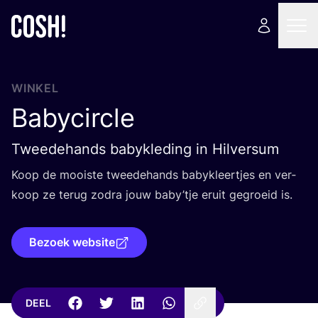
WINKEL
Babycircle
Tweedehands babykleding in Hilversum
Koop de mooi­ste twee­de­hands baby­kleer­tjes en ver­
koop ze terug zodra jouw baby’tje eruit gegroeid is.
Bezoek website
DEEL