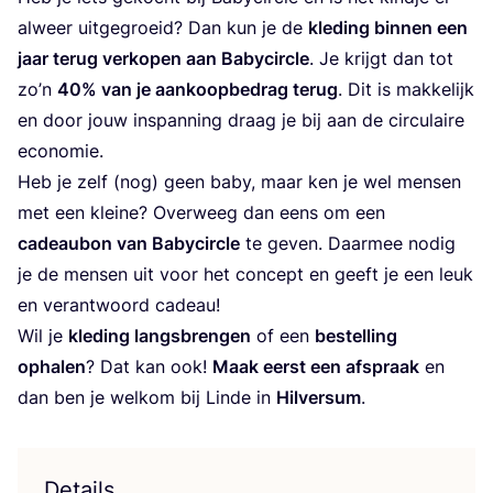
alweer uit­ge­groeid? Dan kun je de
kle­ding bin­nen een
jaar terug ver­ko­pen aan Baby­cir­cle
. Je krijgt dan tot
zo’n
40
% van je aan­koop­be­drag terug
. Dit is mak­ke­lijk
en door jouw inspan­ning draag je bij aan de cir­cu­lai­re
economie.
Heb je zelf (nog) geen baby, maar ken je wel men­sen
met een klei­ne? Over­weeg dan eens om een
cadeau­bon van Baby­cir­cle
te geven. Daar­mee nodig
je de men­sen uit voor het con­cept en geeft je een leuk
en ver­ant­woord cadeau!
Wil je
kle­ding langs­bren­gen
of een
bestel­ling
opha­len
? Dat kan ook!
Maak eerst een afspraak
en
dan ben je wel­kom bij Lin­de in
Hil­ver­sum
.
Details