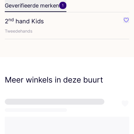
Geverifieerde merken
1
nd
2
hand Kids
Favo
Twee­de­hands
Meer winkels in deze buurt