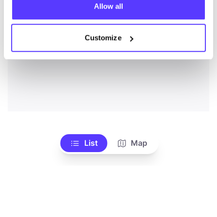
Allow all
Customize
List
Map