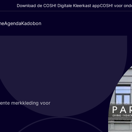
Download de COSH! Digitale Kleerkast app
COSH! voor ond
ne
Agenda
Kadobon
en­te merk­kle­ding voor