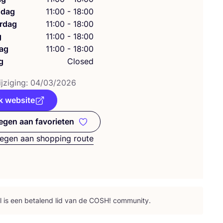
dag
11:00 - 18:00
rdag
11:00 - 18:00
g
11:00 - 18:00
ag
11:00 - 18:00
g
Closed
j­zi­ging:
04
/
03
/
2026
k website
gen aan favorieten
Toevoegen aan favorieten
egen aan shopping route
l is een beta­lend lid van de
COSH
! community.