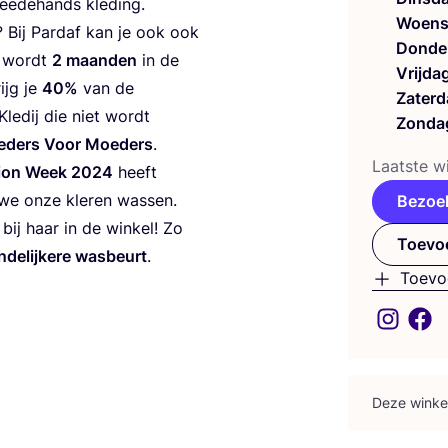
wee­de­hands kleding.
Woens
 Bij Par­daf kan je ook ook
Donde
g wordt
2
maan­den
in de
Vrijda
ijg je
40
%
van de
Zaterd
Kle­dij die niet wordt
Zonda
­ders Voor Moe­ders
.
Laat­ste wi
­ti­on Week
2024
heeft
 we onze kle­ren was­sen.
Bezoe
bij haar in de win­kel! Zo
Toevoe
n­de­lij­ke­re was­beurt
.
Toevo
Deze win­ke