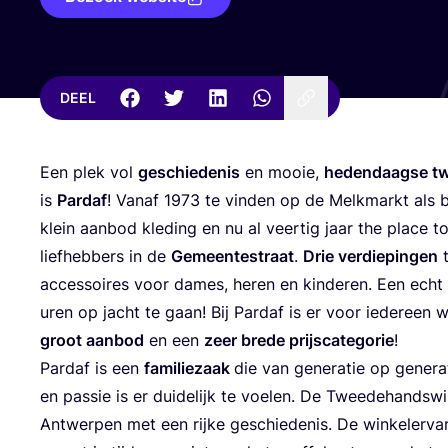
DEEL
Een plek vol
geschie­de­nis
en mooie,
heden­daag­se tw
is
Par­daf
! Van­af
1973
te vin­den op de Melk­markt als b
klein aan­bod kle­ding en nu al veer­tig jaar the pla­ce 
lief­heb­bers in de
Gemeen­te­straat
.
Drie ver­die­pin­gen
t
acces­soi­res voor dames, heren en kin­de­ren. Een echt 
uren op jacht te gaan! Bij Par­daf is er voor ieder­een
groot aan­bod
en een
zeer bre­de prijs­ca­te­go­rie
!
Par­daf is een
fami­lie­zaak
die van gene­ra­tie op gene­ra­
en pas­sie is er dui­de­lijk te voe­len. De Twee­de­hands­w
Ant­wer­pen met een rij­ke geschie­de­nis. De win­ke­l­er­va