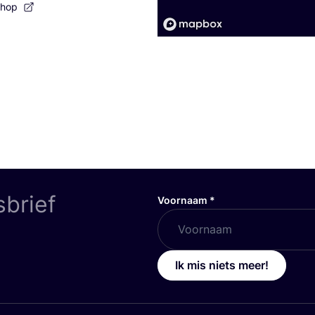
shop
sbrief
Voornaam
*
Ik mis niets meer!