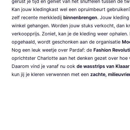
gerust je tijd en geniet van het snuf­fe­len tus­sen de t
Kan jouw kle­ding­kast wel een opruim­beurt gebrui­ken?
zelf recen­te merk­kle­dij
bin­nen­bren­gen
. Jouw kle­din
win­kel gehan­gen. Wor­den jouw stuks ver­kocht, dan kr
ver­koop­prijs. Zoniet, kan je de kle­ding weer opha­len. 
opge­haald, wordt geschon­ken aan de orga­ni­sa­tie
Moe
Nog een leuk weet­je over Par­daf: de
Fas­hi­on Revo­lu
opricht­ster Char­lot­te aan het den­ken gezet over hoe
Daar­om vind je van­af nu ook
de was­strips van Klaaar
kun jij je kle­ren ver­wen­nen met een
zach­te, mili­eu­vrie