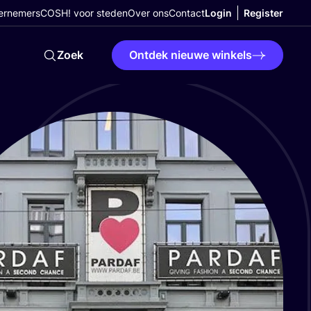
ernemers
COSH! voor steden
Over ons
Contact
Login
Register
Zoek
Ontdek nieuwe winkels