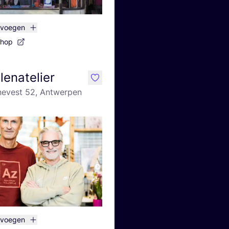
evoegen
shop
lenatelier
like
jnevest 52, Antwerpen
evoegen