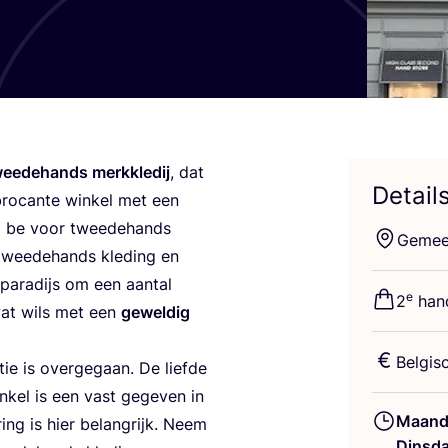
ee­de­hands merk­kle­dij
, dat
Detail
ro­can­te win­kel met een
to be voor twee­de­hands
Gemeen
wee­de­hands kle­ding en
para­dijs om een aan­tal
e
2
hand
 wat wils met een
gewel­dig
Bel­gi
tie is over­ge­gaan. De lief­de
in­kel is een vast gege­ven in
Maand
­ring is hier belang­rijk. Neem
Dinsd