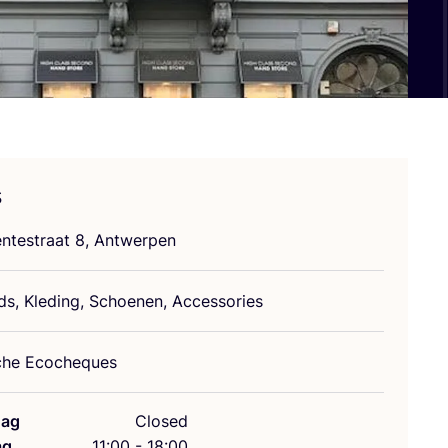
s
­te­straat
8
, Antwerpen
s, Kle­ding, Schoe­nen, Accessories
­sche Ecocheques
ag
Closed
ag
11:00 - 18:00