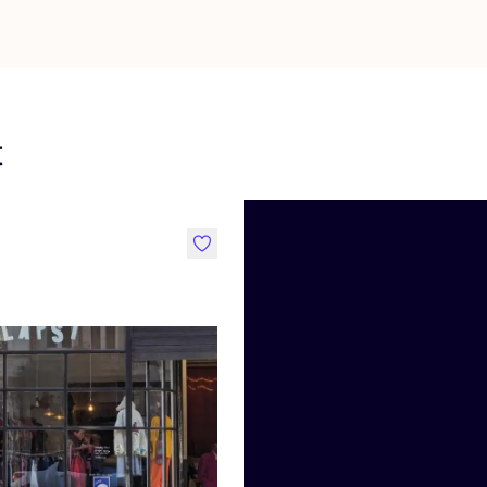
t
like