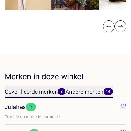
Previous
Next
Merken in deze winkel
Geverifieerde merken
Andere merken
3
14
Julahas
B
Favo
Tra­di­tie en mode in harmonie