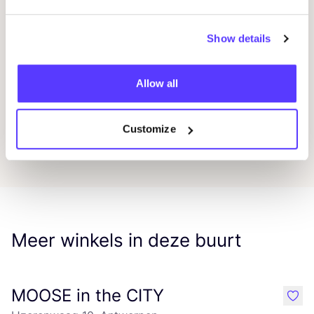
Helon Melon
Favo
Show details
Galago
Favo
Allow all
Blandat
Favo
Customize
Meer winkels in deze buurt
MOOSE in the CITY
like