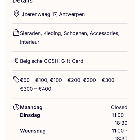
Details
IJze­ren­waag
17
, Antwerpen
Sie­ra­den, Kle­ding, Schoe­nen, Acces­so­ries,
Interieur
Bel­gi­sche
COSH
! Gift Card
€
50
– €
100
, €
100
– €
200
, €
200
– €
300
,
€
300
– €
400
Maandag
Closed
Dinsdag
11:00 -
18:30
Woensdag
11:00 -
18:30