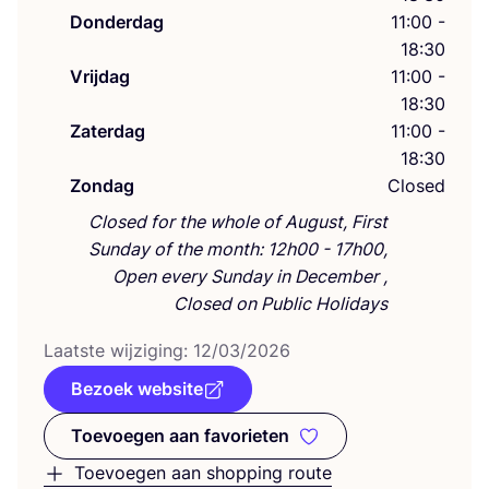
Donderdag
11:00 -
18:30
Vrijdag
11:00 -
18:30
Zaterdag
11:00 -
18:30
Zondag
Closed
Closed for the whole of August, First
Sunday of the month: 12h00 - 17h00,
Open every Sunday in December ,
Closed on Public Holidays
Laat­ste wij­zi­ging:
12
/
03
/
2026
Bezoek website
Toevoegen aan favorieten
Toevoegen aan favorieten
Toevoegen aan shopping route