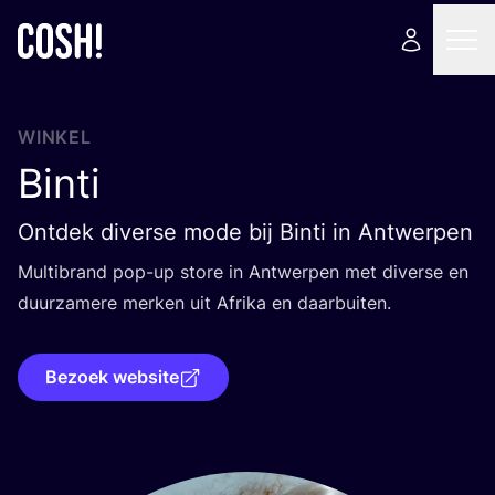
WINKEL
Binti
Ontdek diverse mode bij Binti in Antwerpen
Mul­ti­brand pop-up sto­re in Ant­wer­pen met diver­se en
duur­za­me­re mer­ken uit Afri­ka en daarbuiten.
Bezoek website