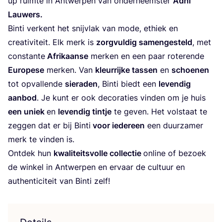
up ruim­te in Ant­wer­pen van onder­neem­ster
Adhi
Lau­wers.
Bin­ti ver­kent het snij­vlak van mode, ethiek en
cre­a­ti­vi­teit. Elk merk is
zorg­vul­dig samen­ge­steld
, met
con­stan­te
Afri­kaan­se
mer­ken en een paar rote­ren­de
Euro­pe­se
mer­ken. Van
kleur­rij­ke tas­sen
en
schoe­nen
tot opval­len­de
sie­ra­den
, Bin­ti biedt een
leven­dig
aan­bod
. Je kunt er ook deco­ra­ties vin­den om je huis
een uniek
en
leven­dig tin­tje
te geven. Het vol­staat te
zeg­gen dat er bij Bin­ti
voor ieder­een
een duur­za­mer
merk te vin­den is.
Ont­dek hun
kwa­li­teits­vol­le col­lec­tie
onli­ne of bezoek
de win­kel in Ant­wer­pen en ervaar de cul­tuur en
authen­ti­ci­teit van Bin­ti zelf!