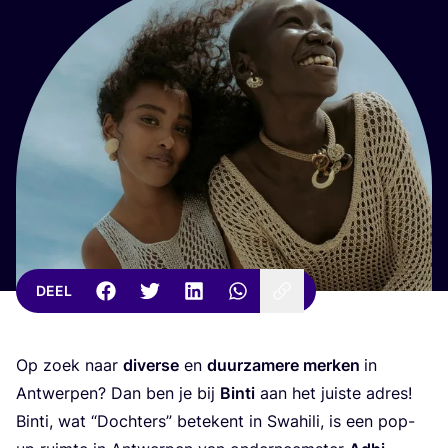
DEEL
Op zoek naar
diver­se
en
duur­za­me­re mer­ken
in
Ant­wer­pen? Dan ben je bij
Bin­ti
aan het juis­te adres!
Bin­ti, wat
“
Doch­ters” bete­kent in Swa­hi­li, is een pop-