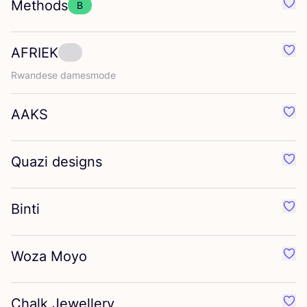
Methods
B
Favo
AFRIEK
Favo
Rwan­de­se damesmode
AAKS
Favo
Quazi designs
Favo
Binti
Favo
Woza Moyo
Favo
Chalk Jewellery