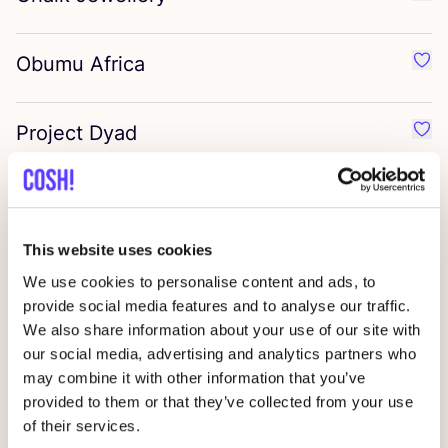
Favo
Obumu Africa
Favo
Project Dyad
Favo
Chez Nous
Favo
This website uses cookies
ALCA
Favo
We use cookies to personalise content and ads, to
provide social media features and to analyse our traffic.
We also share information about your use of our site with
Pichulik
Favo
our social media, advertising and analytics partners who
may combine it with other information that you’ve
provided to them or that they’ve collected from your use
Mille Collines
Favo
of their services.