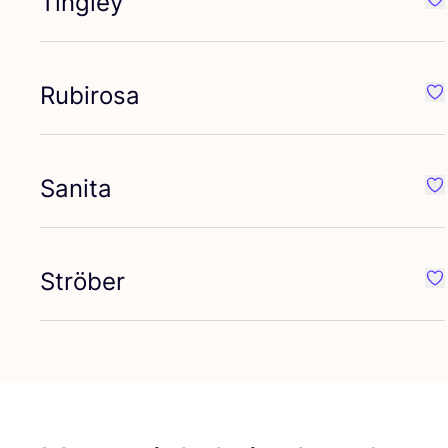
Tingley
Fa
Rubirosa
Fa
Sanita
Fa
Ströber
Fa