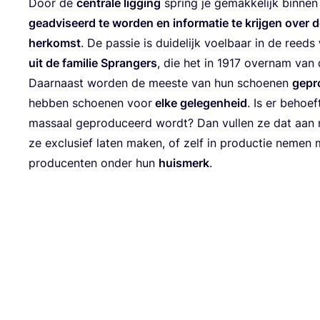
Door de
cen­tra­le lig­ging
spring je gemak­ke­lijk bin­n
gead­vi­seerd te wor­den en infor­ma­tie te krij­gen ove
her­komst
. De pas­sie is dui­de­lijk voel­baar in de reeds
uit de fami­lie Spran­gers
, die het in
1917
over­nam van 
Daar­naast wor­den de mees­te van hun schoe­nen
gepro
heb­ben schoe­nen voor
elke gele­gen­heid
. Is er behoef
mas­saal gepro­du­ceerd wordt? Dan vul­len ze dat aan 
ze exclu­sief laten maken, of zelf in pro­duc­tie nemen me
pro­du­cen­ten onder hun
huis­merk
.