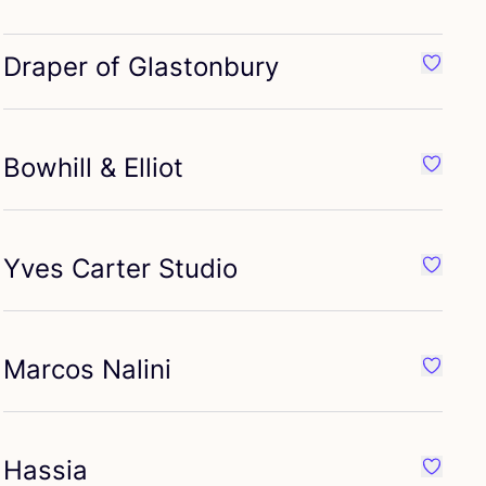
Draper of Glastonbury
iete {naam}
Favorie
Bowhill
&
Elliot
iete {naam}
Favorie
Yves Carter Studio
iete {naam}
Favorie
Marcos Nalini
iete {naam}
Favorie
Hassia
iete {naam}
Favorie