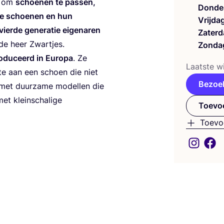
en om
schoe­nen te pas­sen,
Donde
r de schoe­nen en hun
Vrijda
vier­de gene­ra­tie eige­na­ren
Zaterd
de heer Zwartjes.
Zonda
­du­ceerd in Euro­pa
. Ze
Laat­ste wi
­te aan een schoen die niet
Bezoe
met duur­za­me model­len die
t klein­scha­li­ge
Toevoe
Toevo