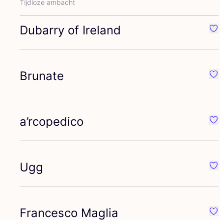
Tijd­lo­ze ambacht
Dubarry of Ireland
Fa
Brunate
Fa
a’rcopedico
Fa
Ugg
Fa
Francesco Maglia
Fa