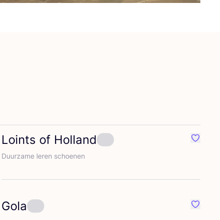
Loints of Holland
iete {naam}
Favorie
Duur­za­me leren schoenen
Gola
iete {naam}
Favorie