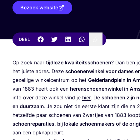
Bezoek website
DEEL
Op zoek naar
tijd­lo­ze kwa­li­teits­schoe­nen
? Dan ben je
het juis­te adres. Deze
schoe­nen­win­kel voor dames e
gezel­li­ge win­kel­cen­trum op het
Gel­der­land­plein in 
van
1883
heeft ook een
heren­schoe­nen­win­kel in Am
info over deze win­kel vind je
hier
. De
schoe­nen zijn ne
en duur­zaam
. Je zou niet de eer­ste klant zijn die na
2
het­zelf­de paar schoe­nen van Zwart­jes van
1883
loopt
schoen­re­pa­ra­ties, bij loka­le schoen­ma­kers of de ori­gi
aan een opknapbeurt.