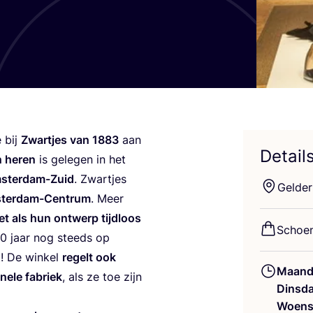
 bij
Zwart­jes van
1883
aan
Detail
n heren
is gele­gen in het
Amster­dam-Zuid
. Zwart­jes
Gel­der
ster­dam-Cen­trum
. Meer
t als hun ont­werp tijd­loos
Schoe­
0
jaar nog steeds op
! De win­kel
regelt ook
Maand
­ne­le fabriek
, als ze toe zijn
Dinsd
Woens