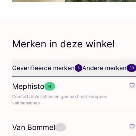
Merken in deze winkel
Geverifieerde merken
Andere merken
6
39
Mephisto
B
Fa
Com­for­ta­be­le schoe­nen gemaakt met Euro­pees
vakmanschap
Van Bommel
Fa