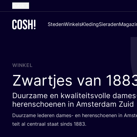
Dutch
English
Steden
Winkels
Kleding
Sieraden
Magazi
French
Spanish
German
Croatian
WINKEL
Zwartjes van
188
Duurzame en kwaliteitsvolle dames
herenschoenen in Amsterdam Zuid
Duur­za­me lede­ren dames- en heren­schoe­nen in Amste
teit al cen­traal staat sinds
1883
.