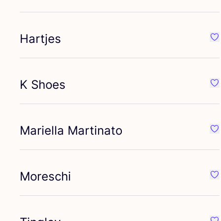
Hartjes
Fa
K Shoes
Fa
Mariella Martinato
Fa
Moreschi
Fa