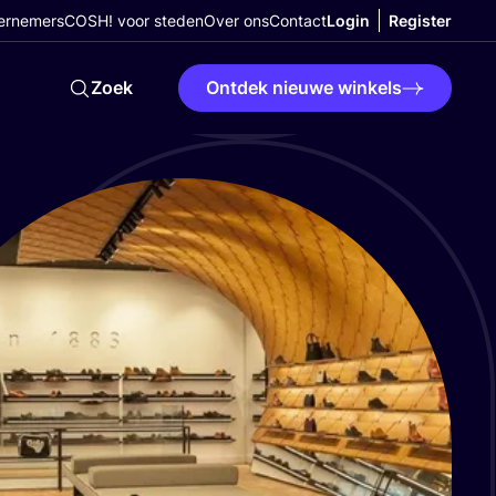
ernemers
COSH! voor steden
Over ons
Contact
Login
Register
Zoek
Ontdek nieuwe winkels