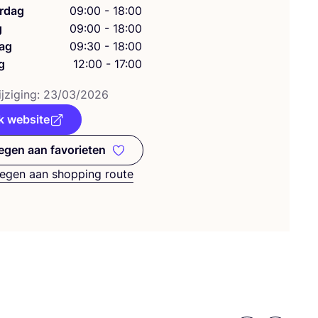
rdag
09:00 - 18:00
g
09:00 - 18:00
ag
09:30 - 18:00
g
12:00 - 17:00
j­zi­ging:
23
/
03
/
2026
k website
gen aan favorieten
Toevoegen aan favorieten
egen aan shopping route