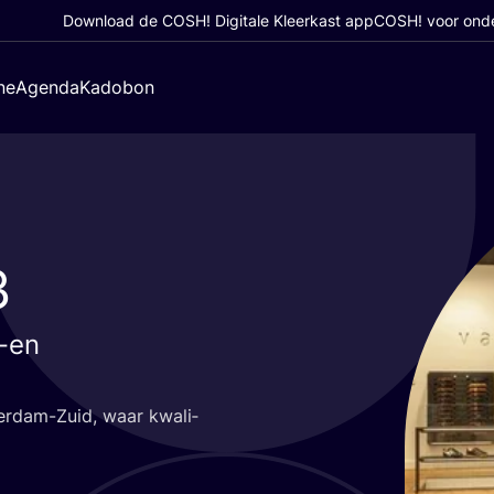
Download de COSH! Digitale Kleerkast app
COSH! voor ond
ne
Agenda
Kadobon
3
-en
r­dam-Zuid, waar kwa­li­