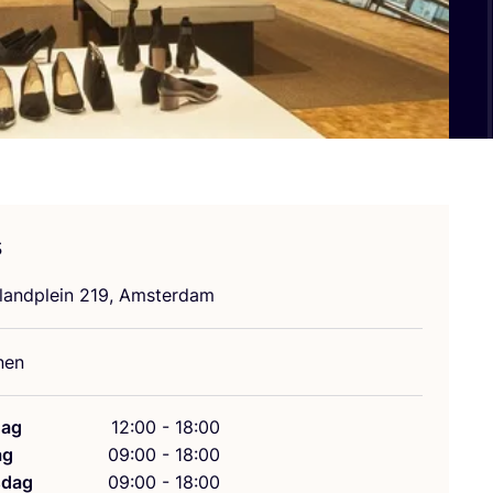
s
­land­plein
219
, Amsterdam
nen
ag
12:00 - 18:00
ag
09:00 - 18:00
dag
09:00 - 18:00